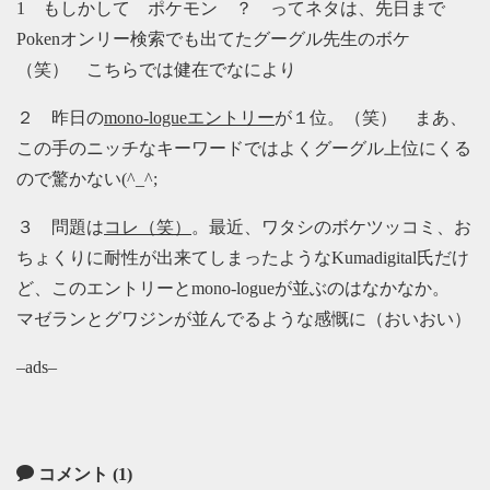
1 もしかして ポケモン ？ ってネタは、先日まで
Pokenオンリー検索でも出てたグーグル先生のボケ
（笑） こちらでは健在でなにより
２ 昨日の
mono-logueエントリー
が１位。（笑） まあ、
この手のニッチなキーワードではよくグーグル上位にくる
ので驚かない(^_^;
３ 問題は
コレ（笑）
。最近、ワタシのボケツッコミ、お
ちょくりに耐性が出来てしまったようなKumadigital氏だけ
ど、このエントリーとmono-logueが並ぶのはなかなか。
マゼランとグワジンが並んでるような感慨に（おいおい）
–ads–
コメント (1)