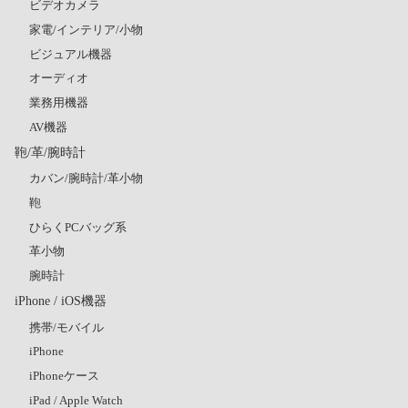
ビデオカメラ
家電/インテリア/小物
ビジュアル機器
オーディオ
業務用機器
AV機器
鞄/革/腕時計
カバン/腕時計/革小物
鞄
ひらくPCバッグ系
革小物
腕時計
iPhone / iOS機器
携帯/モバイル
iPhone
iPhoneケース
iPad / Apple Watch