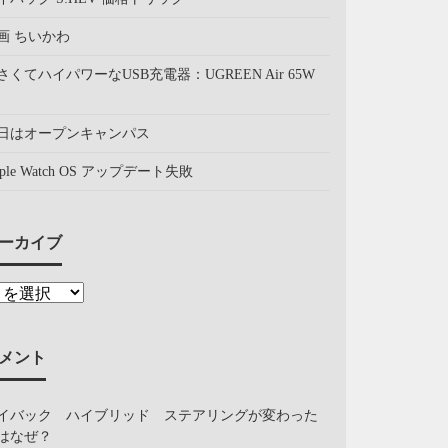
画 ちいかわ
さくてハイパワーなUSB充電器：UGREEN Air 65W
日はオープンキャンパス
pple Watch OS アップデート失敗
ーカイブ
メント
イバック ハイブリッド ステアリングが変わった
はなぜ？