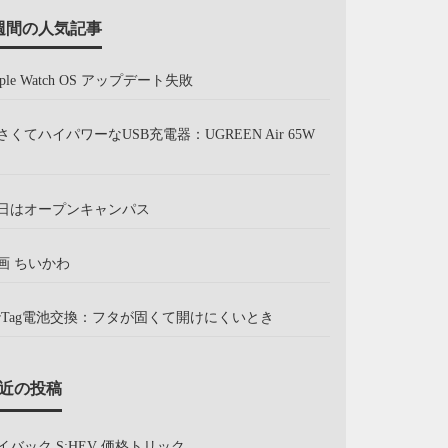
週間の人気記事
pple Watch OS アップデート失敗
さくてハイパワーなUSB充電器：UGREEN Air 65W
日はオープンキャンパス
画 ちいかわ
irTag電池交換：フタが固くて開けにくいとき
近の投稿
イバック S:HEV 価格トリック