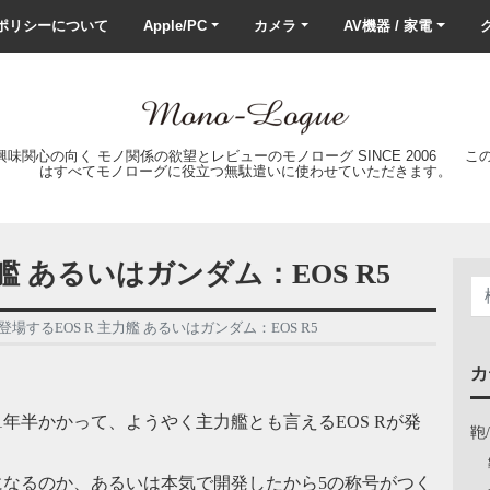
ポリシーについて
Apple/PC
カメラ
AV機器 / 家電
ク
の興味関心の向く モノ関係の欲望とレビューのモノローグ SINCE 2006 
はすべてモノローグに役立つ無駄遣いに使わせていただきます。
艦 あるいはガンダム：EOS R5
登場するEOS R 主力艦 あるいはガンダム：EOS R5
カ
に1年半かかって、ようやく主力艦とも言えるEOS Rが発
鞄
気になるのか、あるいは本気で開発したから5の称号がつく