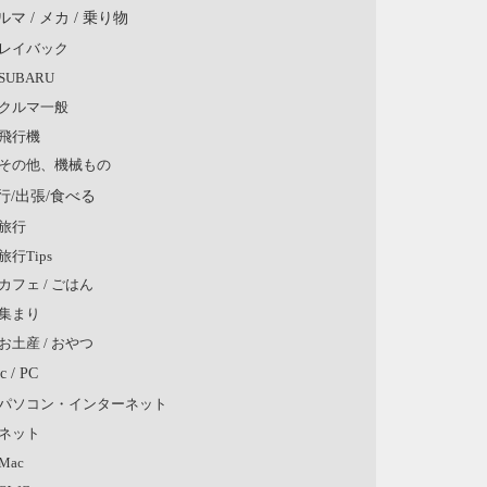
ルマ / メカ / 乗り物
レイバック
SUBARU
クルマ一般
飛行機
その他、機械もの
行/出張/食べる
旅行
旅行Tips
カフェ / ごはん
集まり
お土産 / おやつ
c / PC
パソコン・インターネット
ネット
Mac