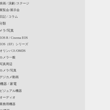
映画 / 演劇 /ステージ
展覧会/展示会
日記 / コラム
分類
メラ/写真
EOS R / Cinema EOS
EOS（EF）シリーズ
オリンパス/OMDS
カメラ一般
写真周辺
カメラ/写真
デジカメ動画
V機器 / 家電
ビジュアル機器
オーディオ
業務用機器