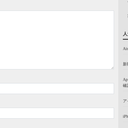
人
A
新
A
確
ア
iP