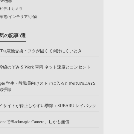
AV機器
ビデオカメラ
家電/インテリア/小物
気の記事5選
irTag電池交換：フタが固くて開けにくいとき
幹線のぞみ S Work 車両 ネット速度とコンセント
pple 学生・教職員向けストアに入るためのUNiDAYS
認手順
イサイトが停止しやすい季節：SUBARU レイバック
honeでBlackmagic Camera、しかも無償