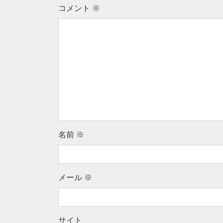
コメント
※
名前
※
メール
※
サイト