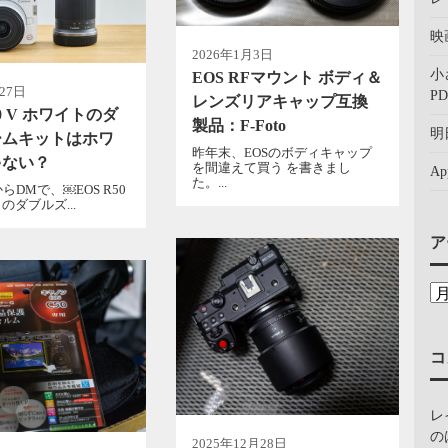
映
2026年1月3日
小
EOS RFマウント ボディ＆
27日
PD
レンズリアキャップ互換
50 V ホワイトのダ
製品：F-Foto
明
ームキットはホワ
昨年末、EOSのボディキャップ
ゃない？
を間違えて買う を書きまし
A
た。...
らDMで、￼EOS R50
のダブルズ...
ア
コ
レ
の
2025年12月28日