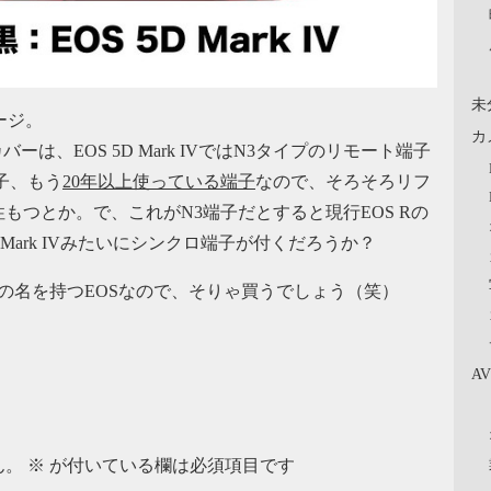
未
メージ。
カ
は、EOS 5D Mark IVではN3タイプのリモート端子
子、もう
20年以上使っている端子
なので、そろそろリフ
つとか。で、これがN3端子だとすると現行EOS Rの
Mark IVみたいにシンクロ端子が付くだろうか？
の名を持つEOSなので、そりゃ買うでしょう（笑）
A
ん。
※
が付いている欄は必須項目です