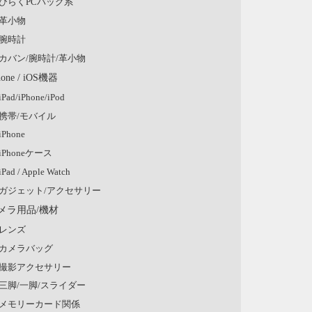
ひらくPCバッグ系
革小物
腕時計
カバン/腕時計/革小物
hone / iOS機器
iPad/iPhone/iPod
携帯/モバイル
iPhone
iPhoneケース
iPad / Apple Watch
ガジェット/アクセサリー
メラ用品/機材
レンズ
カメラバッグ
撮影アクセサリー
三脚/一脚/スライダー
メモリーカード関係