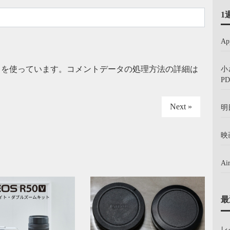
1
A
t を使っています。
コメントデータの処理方法の詳細は
小
PD
Next »
明
映
A
最
レ