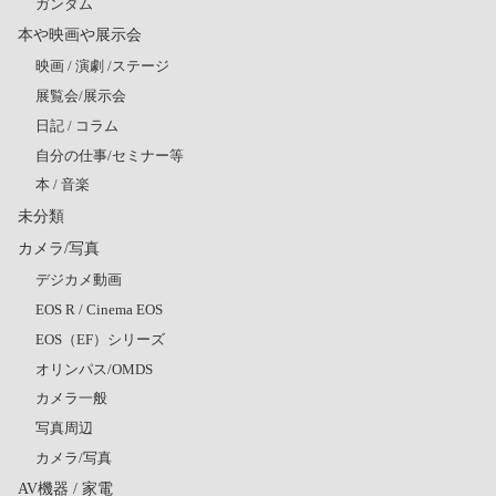
ガンダム
本や映画や展示会
映画 / 演劇 /ステージ
展覧会/展示会
日記 / コラム
自分の仕事/セミナー等
本 / 音楽
未分類
カメラ/写真
デジカメ動画
EOS R / Cinema EOS
EOS（EF）シリーズ
オリンパス/OMDS
カメラ一般
写真周辺
カメラ/写真
AV機器 / 家電