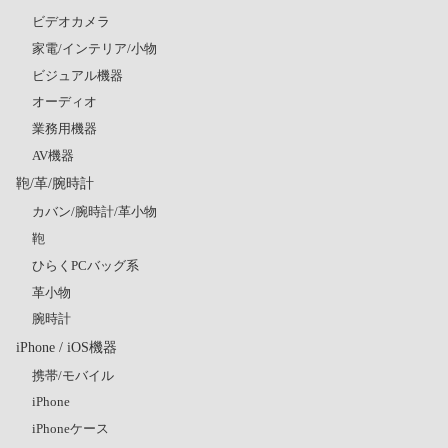
ビデオカメラ
家電/インテリア/小物
ビジュアル機器
オーディオ
業務用機器
AV機器
鞄/革/腕時計
カバン/腕時計/革小物
鞄
ひらくPCバッグ系
革小物
腕時計
iPhone / iOS機器
携帯/モバイル
iPhone
iPhoneケース