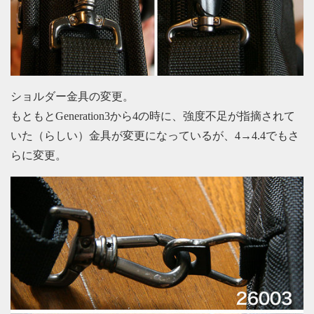
ショルダー金具の変更。
もともとGeneration3から4の時に、強度不足が指摘されて
いた（らしい）金具が変更になっているが、4→4.4でもさ
らに変更。