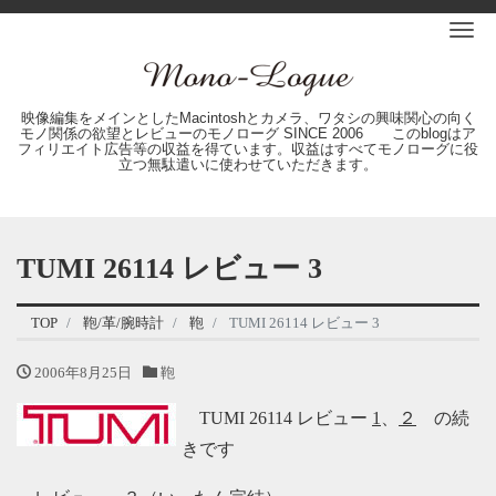
Me
映像編集をメインとしたMacintoshとカメラ、ワタシの興味関心の向く
モノ関係の欲望とレビューのモノローグ SINCE 2006 このblogはア
フィリエイト広告等の収益を得ています。収益はすべてモノローグに役
立つ無駄遣いに使わせていただきます。
TUMI 26114 レビュー 3
TOP
鞄/革/腕時計
鞄
TUMI 26114 レビュー 3
2006年8月25日
鞄
TUMI 26114 レビュー
1
、
２
の続
きです