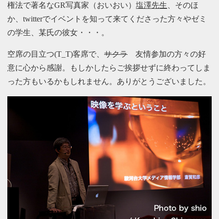
権法で著名なGR写真家（おいおい）
塩澤先生
、そのほ
か、twitterでイベントを知って来てくださった方々やゼミ
の学生、某氏の彼女・・・。
空席の目立つ(T_T)客席で、
サクラ
友情参加の方々の好
意に心から感謝。もしかしたらご挨拶せずに終わってしま
った方もいるかもしれません。ありがとうございました。