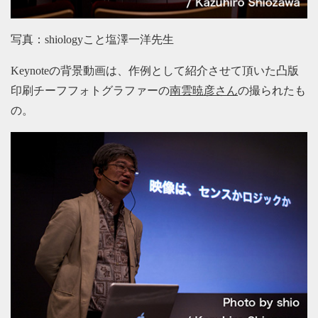
写真：shiologyこと塩澤一洋先生
Keynoteの背景動画は、作例として紹介させて頂いた凸版
印刷チーフフォトグラファーの
南雲暁彦さん
の撮られたも
の。