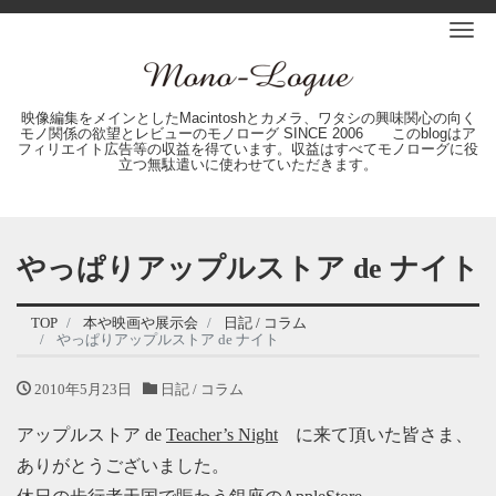
Me
映像編集をメインとしたMacintoshとカメラ、ワタシの興味関心の向く
モノ関係の欲望とレビューのモノローグ SINCE 2006 このblogはア
フィリエイト広告等の収益を得ています。収益はすべてモノローグに役
立つ無駄遣いに使わせていただきます。
やっぱりアップルストア de ナイト
TOP
本や映画や展示会
日記 / コラム
やっぱりアップルストア de ナイト
2010年5月23日
日記 / コラム
アップルストア de
Teacher’s Night
に来て頂いた皆さま、
ありがとうございました。