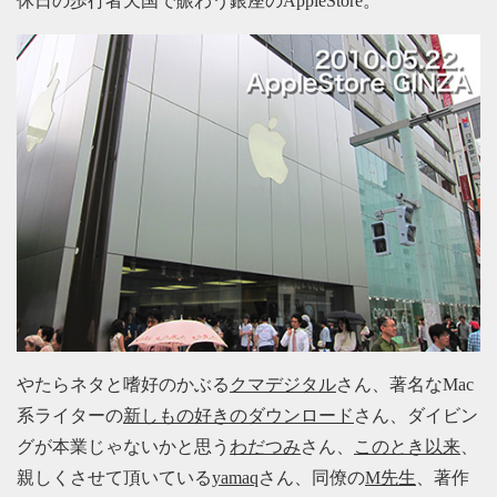
休日の歩行者天国で賑わう銀座のAppleStore。
やたらネタと嗜好のかぶる
クマデジタル
さん、著名なMac
系ライターの
新しもの好きのダウンロード
さん、ダイビン
グが本業じゃないかと思う
わだつみ
さん、
このとき以来
、
親しくさせて頂いている
yamaq
さん、同僚の
M先生
、著作