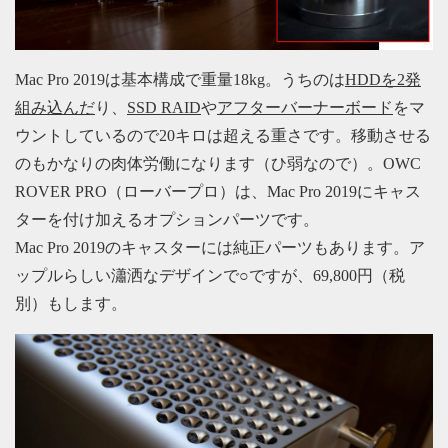
Mac Pro 2019は基本構成で重量18kg。うちのは
HDDを2発
組み込んだ
り、
SSD RAID
や
アフターバーナーボード
をマ
ウントしているので20キロは超える重さです。移動させる
のもかなりの肉体労働になります（ひ弱なので）。OWC
ROVER PRO（ローバープロ）は、Mac Pro 2019にキャス
ターを付け加えるオプションパーツです。
Mac Pro 2019のキャスターには純正パーツもあります。ア
ップルらしい瀟洒なデザインで○ですが、69,800円（税
別）もします。