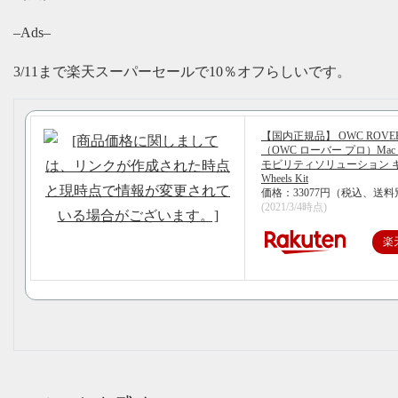
–Ads–
3/11まで楽天スーパーセールで10％オフらしいです。
【国内正規品】 OWC ROVER
（OWC ローバー プロ）Mac Pr
モビリティソリューション 
Wheels Kit
価格：33077円（税込、送料
(2021/3/4時点)
楽