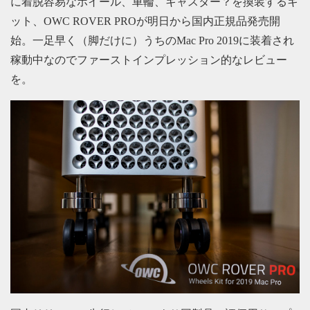
に着脱容易なホイール、車輪、キャスター？を換装するキ
ット、OWC ROVER PROが明日から国内正規品発売開
始。一足早く（脚だけに）うちのMac Pro 2019に装着され
稼動中なのでファーストインプレッション的なレビュー
を。