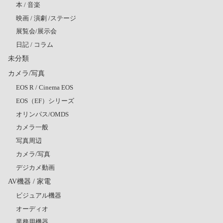
本 / 音楽
映画 / 演劇 /ステージ
展覧会/展示会
日記 / コラム
未分類
カメラ/写真
EOS R / Cinema EOS
EOS（EF）シリーズ
オリンパス/OMDS
カメラ一般
写真周辺
カメラ/写真
デジカメ動画
AV機器 / 家電
ビジュアル機器
オーディオ
業務用機器