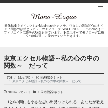
Me
映像編集をメインとしたMacintoshとカメラ、ワタシの興味関心の向く
モノ関係の欲望とレビューのモノローグ SINCE 2006 このblogはア
フィリエイト広告等の収益を得ています。収益はすべてモノローグに役
立つ無駄遣いに使わせていただきます。
東京エクセル物語～私の心の中の
関数～ だって
TOP
Mac / PC
PC周辺機器/ネット
東京エクセル物語～私の心の中の関数～ だって
2010年12月25日
PC周辺機器/ネット
「1と0の間にも小さな思い出見つけられる あなたが教え