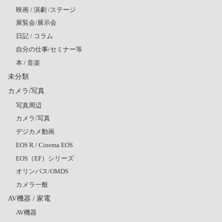
映画 / 演劇 /ステージ
展覧会/展示会
日記 / コラム
自分の仕事/セミナー等
本 / 音楽
未分類
カメラ/写真
写真周辺
カメラ/写真
デジカメ動画
EOS R / Cinema EOS
EOS（EF）シリーズ
オリンパス/OMDS
カメラ一般
AV機器 / 家電
AV機器