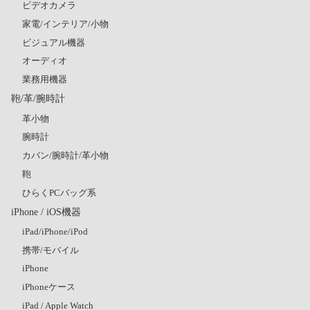
ビデオカメラ
家電/インテリア/小物
ビジュアル機器
オーディオ
業務用機器
鞄/革/腕時計
革小物
腕時計
カバン/腕時計/革小物
鞄
ひらくPCバッグ系
iPhone / iOS機器
iPad/iPhone/iPod
携帯/モバイル
iPhone
iPhoneケース
iPad / Apple Watch