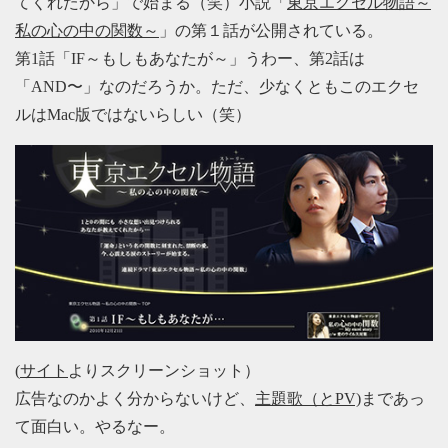
てくれたから」で始まる（笑）小説「
東京エクセル物語～
私の心の中の関数～
」の第１話が公開されている。
第1話「IF～もしもあなたが～」うわー、第2話は
「AND〜」なのだろうか。ただ、少なくともこのエクセ
ルはMac版ではないらしい（笑）
(
サイト
よりスクリーンショット）
広告なのかよく分からないけど、
主題歌（とPV)
まであっ
て面白い。やるなー。