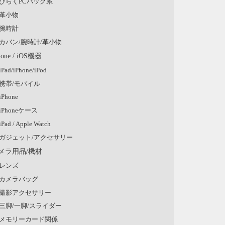
ひらくPCバッグ系
革小物
腕時計
カバン/腕時計/革小物
hone / iOS機器
iPad/iPhone/iPod
携帯/モバイル
iPhone
iPhoneケース
iPad / Apple Watch
ガジェット/アクセサリー
メラ用品/機材
レンズ
カメラバッグ
撮影アクセサリー
三脚/一脚/スライダー
メモリーカード関係