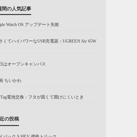
週間の人気記事
pple Watch OS アップデート失敗
さくてハイパワーなUSB充電器：UGREEN Air 65W
日はオープンキャンパス
画 ちいかわ
irTag電池交換：フタが固くて開けにくいとき
近の投稿
イバック S:HEV 価格トリック