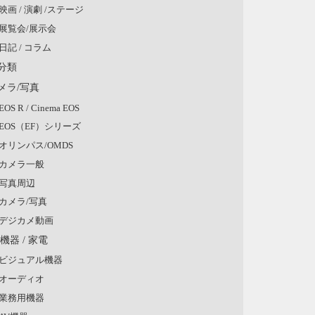
映画 / 演劇 /ステージ
展覧会/展示会
日記 / コラム
分類
メラ/写真
EOS R / Cinema EOS
EOS（EF）シリーズ
オリンパス/OMDS
カメラ一般
写真周辺
カメラ/写真
デジカメ動画
V機器 / 家電
ビジュアル機器
オーディオ
業務用機器