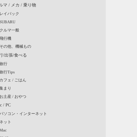
ルマ / メカ / 乗り物
レイバック
SUBARU
クルマ一般
飛行機
その他、機械もの
行/出張/食べる
旅行
旅行Tips
カフェ / ごはん
集まり
お土産 / おやつ
c / PC
パソコン・インターネット
ネット
Mac