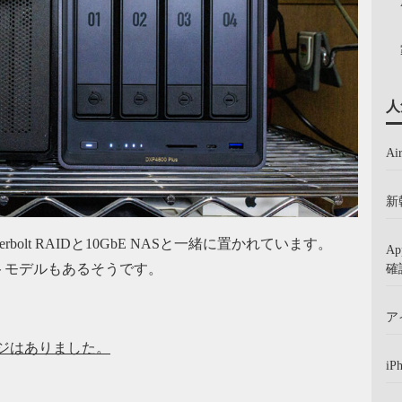
人
A
新
olt RAIDと10GbE NASと一緒に置かれています。
A
確
トモデルもあるそうです。
ア
ージはありました。
iP