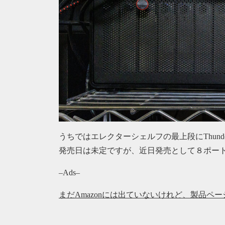
うちではエレクターシェルフの最上段にThunderb
発売日は未定ですが、近日発売として８ポー
–Ads–
まだAmazonには出ていないけれど、製品ペ