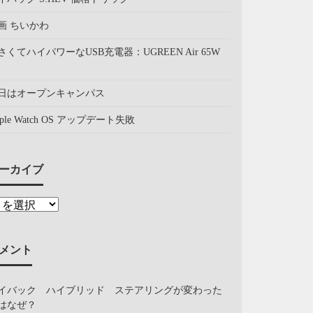
画 ちいかわ
さくてハイパワーなUSB充電器：UGREEN Air 65W
日はオープンキャンパス
pple Watch OS アップデート失敗
ーカイブ
メント
イバック ハイブリッド ステアリングが変わった
はなぜ？