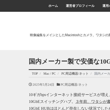
ホーム
運営者プロフィール
運用
映像編集をメインとしたMacintoshとカメラ、ワタシ
国内メーカー製で安価な10
TOP
Mac / PC
PC周辺機器/ネット
国内メーカ
2025年5月24日
PC周辺機器/ネット
10ギガbpsインターネット接続サービスが増え
10GbEスイッチングハブ。
３年前、ワタシが書
10GbE HUBはほとんど存在しない状況で