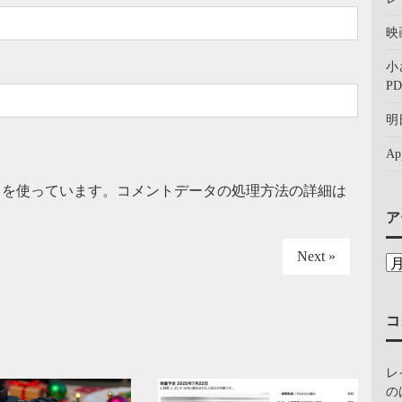
映
小
PD
明
A
t を使っています。
コメントデータの処理方法の詳細は
ア
Next »
コ
レ
の