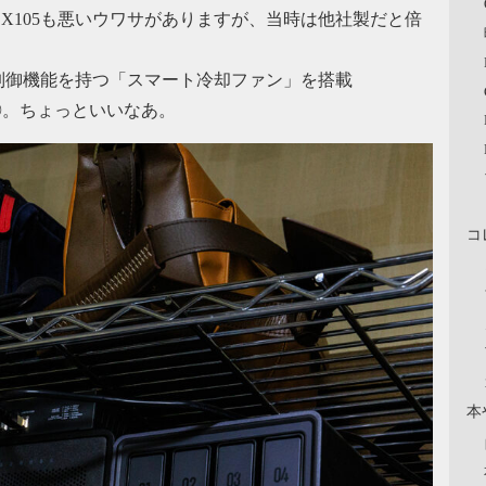
L-SX105も悪いウワサがありますが、当時は他社製だと倍
制御機能を持つ「スマート冷却ファン」を搭載
◎。ちょっといいなあ。
コ
本