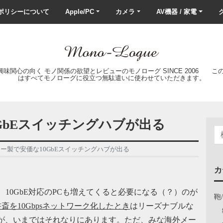
ポリシーについて
Apple/PC
カメラ
AV機器 / 家電
ク
の興味関心の向く モノ関係の欲望とレビューのモノローグ SINCE 2006 
はすべてモノローグに役立つ無駄遣いに使わせていただきます。
GbEスイッチングハブが出る
ー製で安価な10GbEスイッチングハブが出る
カ
、10GbE対応のPCも増えてくると必要になる（？）のが
鞄
斎を10Gbpsネットワーク化したとき
はリーズナブルな
したが、いまではそれなりにあります。ただ、みな海外メー