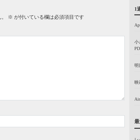
1
ん。
※
が付いている欄は必須項目です
A
小
PD
明
映
A
最
レ