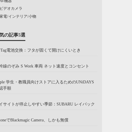
AV機器
ビデオカメラ
家電/インテリア/小物
気の記事5選
irTag電池交換：フタが固くて開けにくいとき
幹線のぞみ S Work 車両 ネット速度とコンセント
pple 学生・教職員向けストアに入るためのUNiDAYS
認手順
イサイトが停止しやすい季節：SUBARU レイバック
honeでBlackmagic Camera、しかも無償