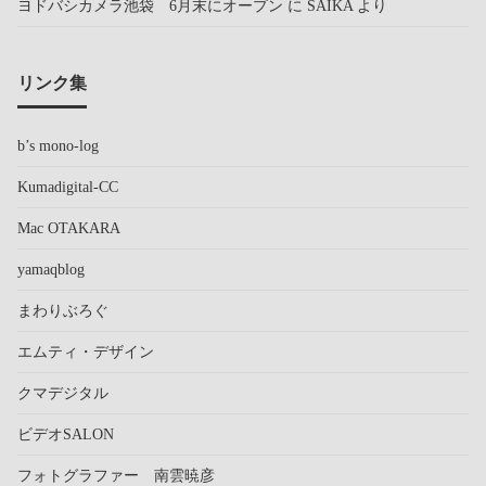
ヨドバシカメラ池袋 6月末にオープン
に
SAIKA
より
リンク集
b’s mono-log
Kumadigital-CC
Mac OTAKARA
yamaqblog
まわりぶろぐ
エムティ・デザイン
クマデジタル
ビデオSALON
フォトグラファー 南雲暁彦