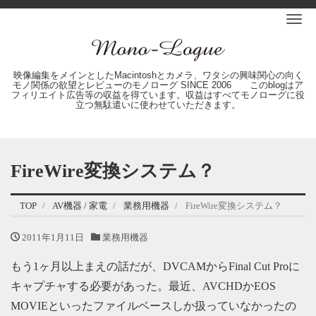
Me
映像編集をメインとしたMacintoshとカメラ、ワタシの興味関心の向く
モノ関係の欲望とレビューのモノローグ SINCE 2006 このblogはア
フィリエイト広告等の収益を得ています。収益はすべてモノローグに役
立つ無駄遣いに使わせていただきます。
FireWire変換システム？
TOP
AV機器 / 家電
業務用機器
FireWire変換システム？
2011年1月11日
業務用機器
もう1ヶ月以上まえの話だが、DVCAMからFinal Cut Proに
キャプチャする必要があった。最近、AVCHDかEOS
MOVIEといったファイルベースしか扱っていなかったの