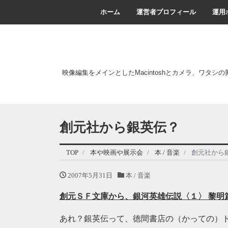
ホーム
運営者プロフィール
運用
映像編集をメインとしたMacintoshとカメラ、ワタシ
創元社から銀英伝？
TOP
本や映画や展示会
本 / 音楽
創元社から
2007年5月31日
本 / 音楽
創元ＳＦ文庫から、銀河英雄伝説〈１〉 黎明
あれ？銀英伝って、徳間書店の（かっての）