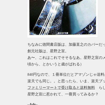
ちなみに徳間書店版は、加藤直之のカバーだ
創元社版は、星野之宣。
あ〜、これはこれでそそるなあ。星野之宣の
頃から、とかいうと歳がばれる）
840円なので、１冊単位だとアマゾンじゃ送
楽天でも同じ。。と思ったら、いま、楽天ブ
ファミリーマートで受け取ると送料無料
らし
星野之宣に惹かれて、一冊買ってみるか？
–Ads–