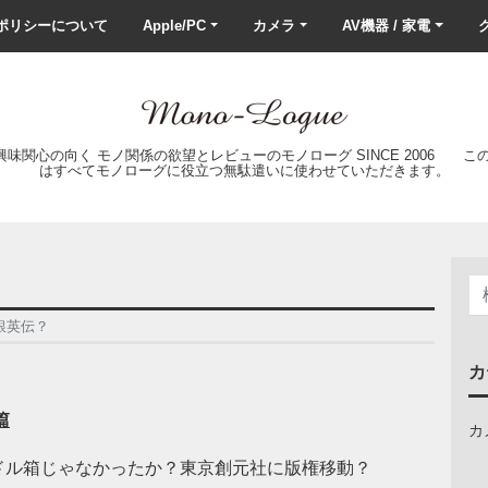
ポリシーについて
Apple/PC
カメラ
AV機器 / 家電
ク
の興味関心の向く モノ関係の欲望とレビューのモノローグ SINCE 2006 
はすべてモノローグに役立つ無駄遣いに使わせていただきます。
銀英伝？
カ
篇
カ
ドル箱じゃなかったか？東京創元社に版権移動？