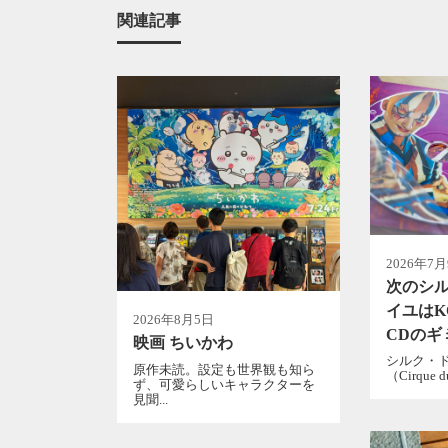
関連記事
2026年7
次のシ
イユはK
2026年8月5日
CDのギ
映画 ちいかわ
シルク・
原作未読。設定も世界観も知ら
（Cirque d
ず、可愛らしいキャラクターを
見聞...