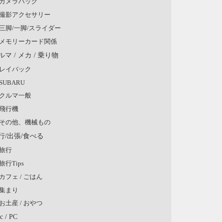
カメラバッグ
撮影アクセサリー
三脚/一脚/スライダー
メモリーカード関係
ルマ / メカ / 乗り物
レイバック
SUBARU
クルマ一般
飛行機
その他、機械もの
行/出張/食べる
旅行
旅行Tips
カフェ / ごはん
集まり
お土産 / おやつ
c / PC