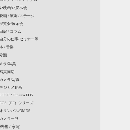
や映画や展示会
映画 / 演劇 /ステージ
展覧会/展示会
日記 / コラム
自分の仕事/セミナー等
本 / 音楽
分類
メラ/写真
写真周辺
カメラ/写真
デジカメ動画
EOS R / Cinema EOS
EOS（EF）シリーズ
オリンパス/OMDS
カメラ一般
V機器 / 家電