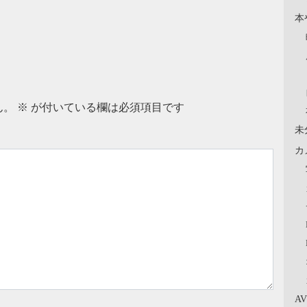
本
ん。
※
が付いている欄は必須項目です
未
カ
A