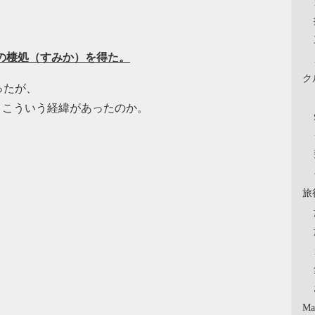
の棲処（すみか）を得た。
ク
ったが、
ほど、こういう経緯があったのか。
旅
Ma