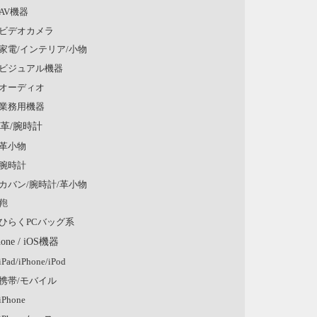
AV機器
ビデオカメラ
家電/インテリア/小物
ビジュアル機器
オーディオ
業務用機器
/革/腕時計
革小物
腕時計
カバン/腕時計/革小物
鞄
ひらくPCバッグ系
hone / iOS機器
iPad/iPhone/iPod
携帯/モバイル
iPhone