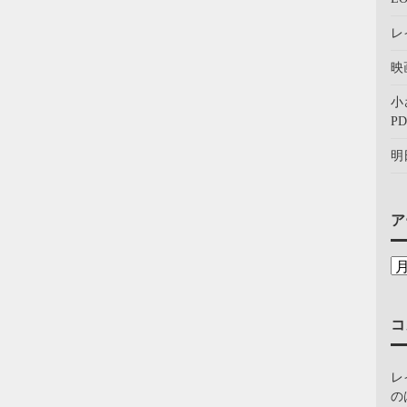
レ
映
小
PD
明
ア
コ
レ
の