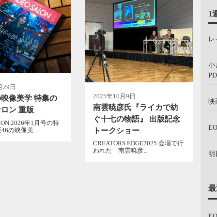
1
レ
小
PD
月29日
2025年10月9日
の映像美学 特集の
映
南雲暁彦氏『ライカで紡
ロン 重版
ぐ十七の物語』 出版記念
ON 2026年1月号の特
E
トークショー
6の映像美...
CREATORS EDGE2025 会場で行
われた 南雲暁彦...
明
最
E