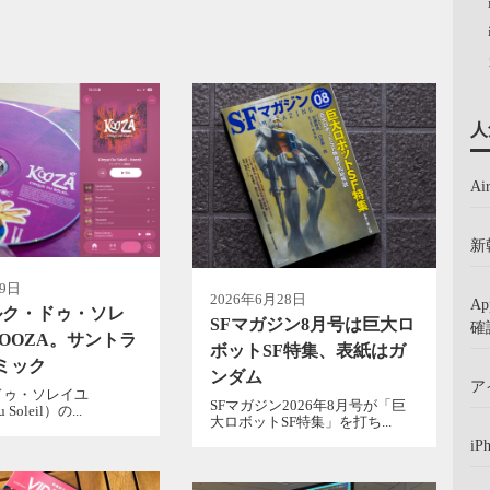
人
A
新
月9日
2026年6月28日
A
ルク・ドゥ・ソレ
SFマガジン8月号は巨大ロ
確
OOZA。サントラ
ボットSF特集、表紙はガ
ミック
ンダム
ア
ドゥ・ソレイユ
SFマガジン2026年8月号が「巨
u Soleil）の...
大ロボットSF特集」を打ち...
iP