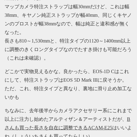
マップカメラ特注ストラップは幅30mmだけど、これは幅
38mm、キヤノン純正ストラップが幅40mm、同じくキヤノ
ンのプロストが幅38mmなので、幅は純正と違和感が無く
なった。
長さも810～1,530mmと、特注タイプの1120～1400mm以上
に調整のきくロングタイプなのでたすき掛けも可能だろう
（これは未確認）。
どこかで実物見えるかな。良かったら、EOS-1D Cはこれ
にして、特注ストラップはEOS 5D Mark IIIに戻そうか。
ただ、これ、特注タイプと異なり、裏地に滑り止め加工な
いかも
ちなみに、去年後半からカメラアクセサリー系にこれまで
以上に注力し始めたアルティザン＆アーティストだが、
B
さんも買った長さを自在に調整できるACAM-E25
はいいよ
ね（
しょういちさんも買ってた
らしい）