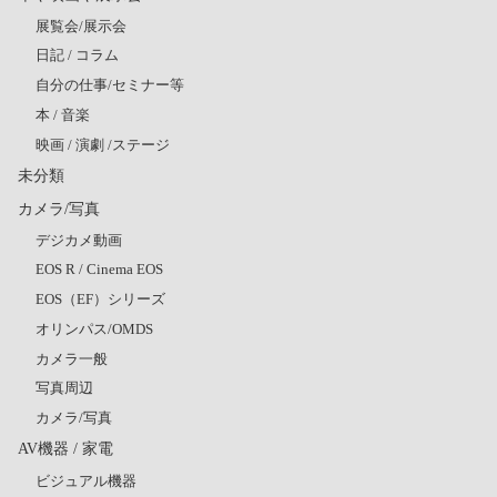
展覧会/展示会
日記 / コラム
自分の仕事/セミナー等
本 / 音楽
映画 / 演劇 /ステージ
未分類
カメラ/写真
デジカメ動画
EOS R / Cinema EOS
EOS（EF）シリーズ
オリンパス/OMDS
カメラ一般
写真周辺
カメラ/写真
AV機器 / 家電
ビジュアル機器