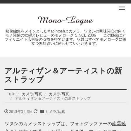
Me
映像編集をメインとしたMacintoshとカメラ、ワタシの興味関心の向く
モノ関係の欲望とレビューのモノローグ SINCE 2006 このblogはア
フィリエイト広告等の収益を得ています。収益はすべてモノローグに役
立つ無駄遣いに使わせていただきます。
アルティザン＆アーティストの新
ストラップ
TOP
カメラ/写真
カメラ/写真
アルティザン＆アーティストの新ストラップ
2013年3月3日
カメラ/写真
ワタシのカメラストラップは、フォトグラファーの
南雲暁