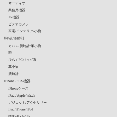
オーディオ
業務用機器
AV機器
ビデオカメラ
家電/インテリア/小物
鞄/革/腕時計
カバン/腕時計/革小物
鞄
ひらくPCバッグ系
革小物
腕時計
iPhone / iOS機器
iPhoneケース
iPad / Apple Watch
ガジェット/アクセサリー
iPad/iPhone/iPod
携帯/モバイル