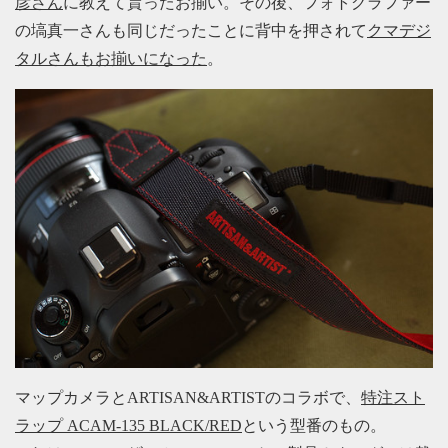
彦さん
に教えて貰ったお揃い。その後、フォトグラファー
の塙真一さんも同じだったことに背中を押されて
クマデジ
タルさんもお揃いになった
。
マップカメラとARTISAN&ARTISTのコラボで、
特注スト
ラップ ACAM-135 BLACK/RED
という型番のもの。