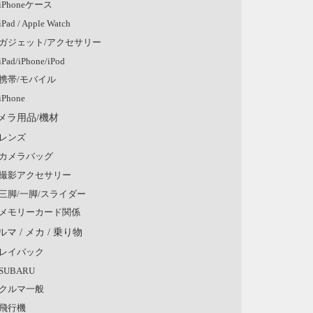
iPhoneケース
iPad / Apple Watch
ガジェット/アクセサリー
iPad/iPhone/iPod
携帯/モバイル
iPhone
メラ用品/機材
レンズ
カメラバッグ
撮影アクセサリー
三脚/一脚/スライダー
メモリーカード関係
ルマ / メカ / 乗り物
レイバック
SUBARU
クルマ一般
飛行機