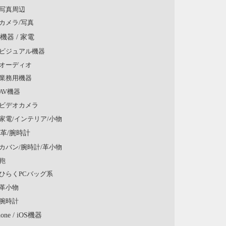
写真周辺
カメラ/写真
V機器 / 家電
ビジュアル機器
オーディオ
業務用機器
AV機器
ビデオカメラ
家電/インテリア/小物
/革/腕時計
カバン/腕時計/革小物
鞄
ひらくPCバッグ系
革小物
腕時計
hone / iOS機器