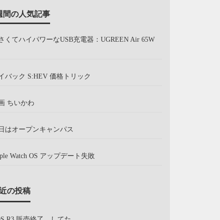
週間の人気記事
さくてハイパワーなUSB充電器：UGREEN Air 65W
イバック S:HEV 価格トリック
画 ちいかわ
日はオープンキャンパス
pple Watch OS アップデート失敗
近の投稿
OS R3 販売終了、してた。