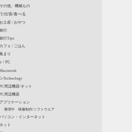
その他、機械もの
行/出張/食べる
お土産 / おやつ
旅行
旅行Tips
カフェ / ごはん
集まり
c / PC
Macintosh
G-Technology
PC周辺機器/ネット
PC周辺機器
アプリケーション
整理中 映像制作/ソフトウエア
パソコン・インターネット
ネット