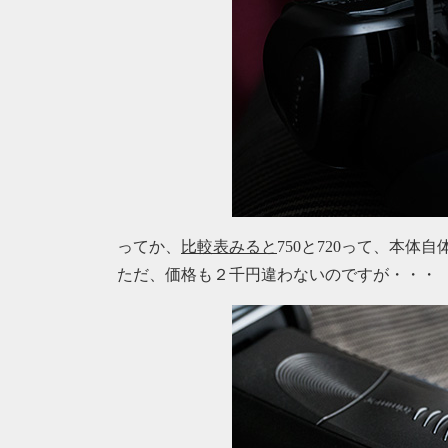
ってか、
比較表みると
750と720って、本
ただ、価格も２千円違わないのですが・・・