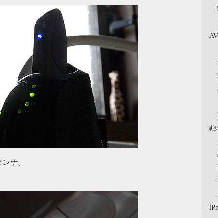
A
鞄
ダンナ。
iP