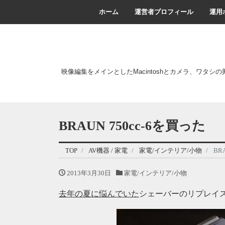
ホーム
運営者プロフィール
運用
映像編集をメインとしたMacintoshとカメラ、ワタシ
BRAUN 750cc-6を買った
TOP
AV機器 / 家電
家電/インテリア/小物
BR
2013年3月30日
家電/インテリア/小物
去年の夏に悩んでいた
シェーバーのリプレイ