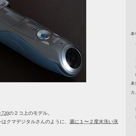
本
未
カ
20
の２コ上のモデル。
シはクマデジタルさんのように、
週に１〜２度水洗い洗