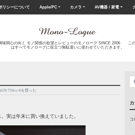
ポリシーについて
Apple/PC
カメラ
AV機器 / 家電
ク
の興味関心の向く モノ関係の欲望とレビューのモノローグ SINCE 2006 
はすべてモノローグに役立つ無駄遣いに使わせていただきます。
AUN 750cc-6を買った
カ
ス。実は年末に買い換えていました。
コ