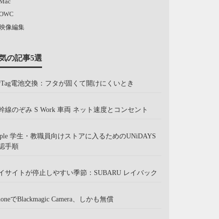
Mac
OWC
映像編集
気の記事5選
irTag電池交換：フタが固くて開けにくいとき
幹線のぞみ S Work 車両 ネット速度とコンセント
pple 学生・教職員向けストアに入るためのUNiDAYS
認手順
イサイトが停止しやすい季節：SUBARU レイバック
honeでBlackmagic Camera、しかも無償