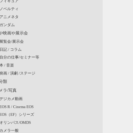
フィギュア
ノベルティ
アニメネタ
ガンダム
や映画や展示会
展覧会/展示会
日記 / コラム
自分の仕事/セミナー等
本 / 音楽
映画 / 演劇 /ステージ
分類
メラ/写真
デジカメ動画
EOS R / Cinema EOS
EOS（EF）シリーズ
オリンパス/OMDS
カメラ一般