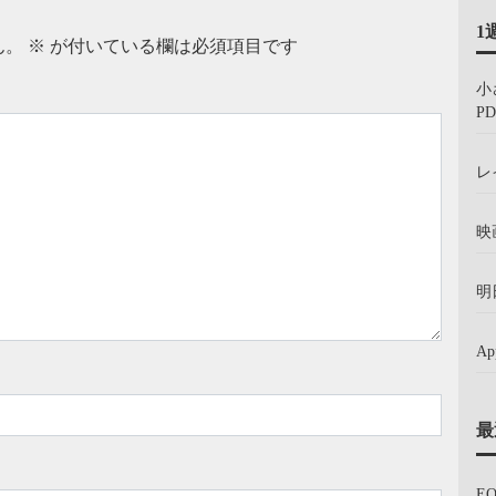
1
ん。
※
が付いている欄は必須項目です
小
PD
レ
映
明
A
最
E