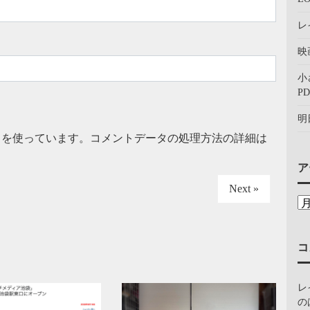
レ
映
小
PD
明
t を使っています。
コメントデータの処理方法の詳細は
ア
Next »
コ
レ
の