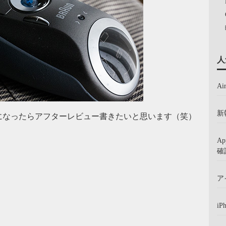
人
A
新
になったらアフターレビュー書きたいと思います（笑）
A
確
ア
iP