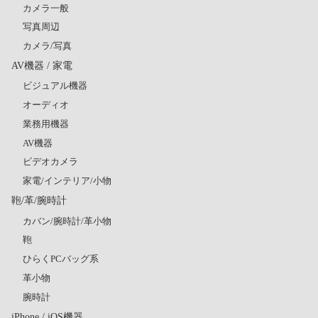
カメラ一般
写真周辺
カメラ/写真
AV機器 / 家電
ビジュアル機器
オーディオ
業務用機器
AV機器
ビデオカメラ
家電/インテリア/小物
鞄/革/腕時計
カバン/腕時計/革小物
鞄
ひらくPCバッグ系
革小物
腕時計
iPhone / iOS機器