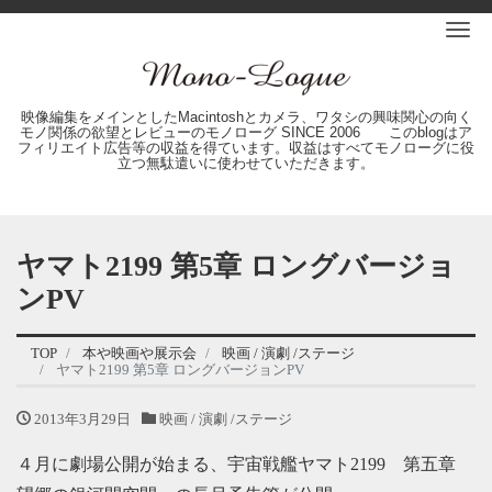
Me
映像編集をメインとしたMacintoshとカメラ、ワタシの興味関心の向く
モノ関係の欲望とレビューのモノローグ SINCE 2006 このblogはア
フィリエイト広告等の収益を得ています。収益はすべてモノローグに役
立つ無駄遣いに使わせていただきます。
ヤマト2199 第5章 ロングバージョ
ンPV
TOP
本や映画や展示会
映画 / 演劇 /ステージ
ヤマト2199 第5章 ロングバージョンPV
2013年3月29日
映画 / 演劇 /ステージ
４月に劇場公開が始まる、宇宙戦艦ヤマト2199 第五章