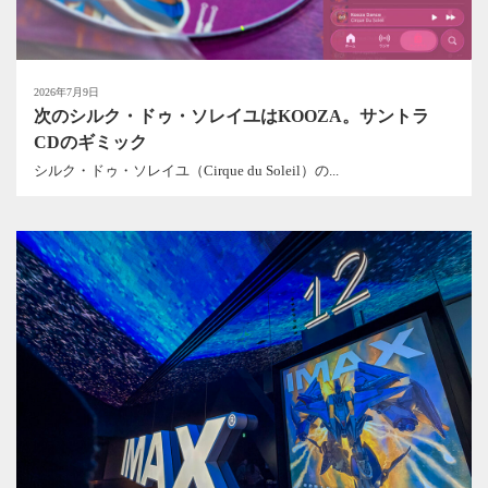
2026年7月9日
次のシルク・ドゥ・ソレイユはKOOZA。サントラ
CDのギミック
シルク・ドゥ・ソレイユ（Cirque du Soleil）の...