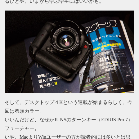
るひとや、いまから学ぶ学生にはいいかも。
そして、デスクトップ４Kという連載が始まるらしく、今
回は巻頭カラー。
いいんだけど、なぜかJUNSのターンキー（EDIUS Pro 7）
フューチャー。
いや、MacよりWinユーザーの方が読者的には多いとは思