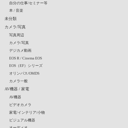
自分の仕事/セミナー等
本 / 音楽
未分類
カメラ/写真
写真周辺
カメラ/写真
デジカメ動画
EOS R / Cinema EOS
EOS（EF）シリーズ
オリンパス/OMDS
カメラ一般
AV機器 / 家電
AV機器
ビデオカメラ
家電/インテリア/小物
ビジュアル機器
オーディオ