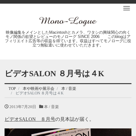
Me
映像編集をメインとしたMacintoshとカメラ、ワタシの興味関心の向く
モノ関係の欲望とレビューのモノローグ SINCE 2006 このblogはア
フィリエイト広告等の収益を得ています。収益はすべてモノローグに役
立つ無駄遣いに使わせていただきます。
ビデオSALON ８月号は４K
TOP
本や映画や展示会
本 / 音楽
ビデオSALON ８月号は４K
2013年7月20日
本 / 音楽
ビデオSALON ８月号
の見本誌が届く。