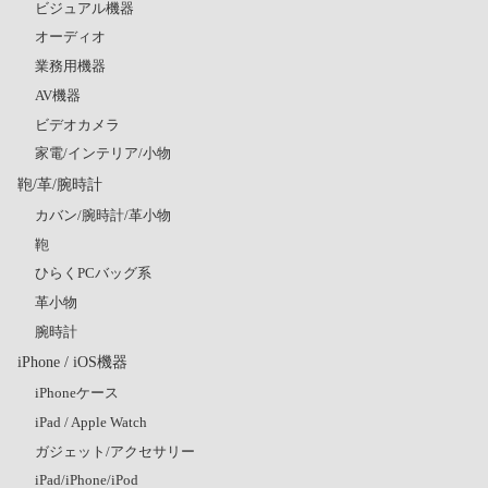
ビジュアル機器
オーディオ
業務用機器
AV機器
ビデオカメラ
家電/インテリア/小物
鞄/革/腕時計
カバン/腕時計/革小物
鞄
ひらくPCバッグ系
革小物
腕時計
iPhone / iOS機器
iPhoneケース
iPad / Apple Watch
ガジェット/アクセサリー
iPad/iPhone/iPod