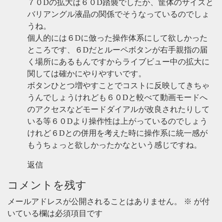
７０Dの拡大は６０D踏襲でしたか、筐体のサイズと
バリアングル液晶の関係でそうなっているのでしょ
うね。
個人的には６Dに倣った操作体系にして欲しかった
ところです、６Dだとルーペボタンが右手親指の届
く場所にあるもんですからライブビュー中の拡大に
関しては確かにやりやすいです。
ボタンひとつ増やすことでコストに反映してきちゃ
うんでしょうけれども６０Dと較べて動画モードへ
のアクセスなどモードダイアルが改良されたりして
いる等６０Dより操作性は上がっているのでしょう
けれど６Dとの併用を考えた時に操作系に統一感が
もうちょっと欲しかったかなという感じですね。
返信
コメントを残す
メールアドレスが公開されることはありません。
※
が付
いている欄は必須項目です