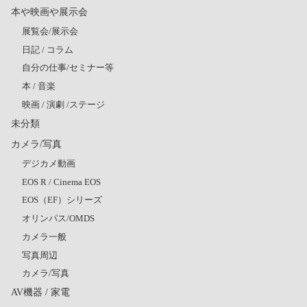
本や映画や展示会
展覧会/展示会
日記 / コラム
自分の仕事/セミナー等
本 / 音楽
映画 / 演劇 /ステージ
未分類
カメラ/写真
デジカメ動画
EOS R / Cinema EOS
EOS（EF）シリーズ
オリンパス/OMDS
カメラ一般
写真周辺
カメラ/写真
AV機器 / 家電