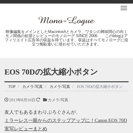
Me
映像編集をメインとしたMacintoshとカメラ、ワタシの興味関心の向く
モノ関係の欲望とレビューのモノローグ SINCE 2006 このblogはア
フィリエイト広告等の収益を得ています。収益はすべてモノローグに役
立つ無駄遣いに使わせていただきます。
EOS 70Dの拡大縮小ボタン
TOP
カメラ/写真
カメラ/写真
EOS 70Dの拡大縮小ボタン
2013年8月16日
カメラ/写真
友人でもあるまわりぶろぐさんが、
ミラーレス一眼からのステップアップに！Canon EOS 70D
実写レビューまとめ