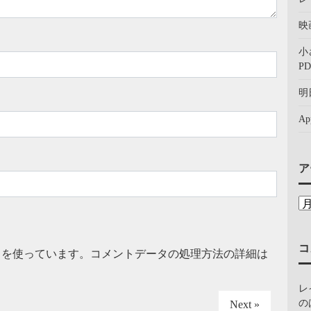
映
小
PD
明
A
ア
コ
t を使っています。
コメントデータの処理方法の詳細は
レ
の
Next »