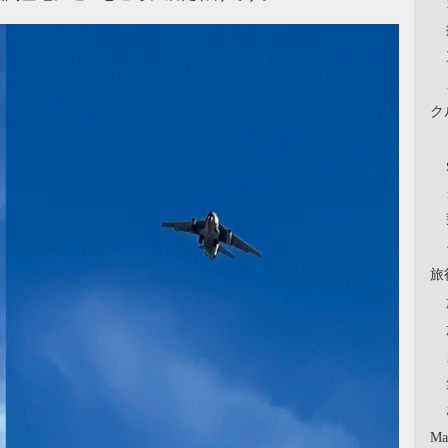
ク
旅
Ma