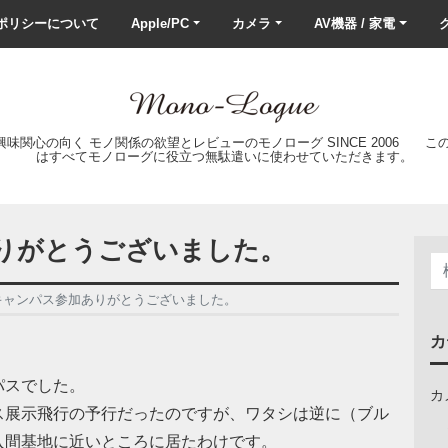
ポリシーについて
Apple/PC
カメラ
AV機器 / 家電
ク
の興味関心の向く モノ関係の欲望とレビューのモノローグ SINCE 2006 
はすべてモノローグに役立つ無駄遣いに使わせていただきます。
りがとうございました。
キャンパス参加ありがとうございました。
カ
パスでした。
カ
ス展示飛行の予行だったのですが、ワタシは逆に（ブル
入間基地に近いところに居たわけです。