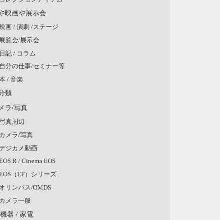
や映画や展示会
映画 / 演劇 /ステージ
展覧会/展示会
日記 / コラム
自分の仕事/セミナー等
本 / 音楽
分類
メラ/写真
写真周辺
カメラ/写真
デジカメ動画
EOS R / Cinema EOS
EOS（EF）シリーズ
オリンパス/OMDS
カメラ一般
V機器 / 家電