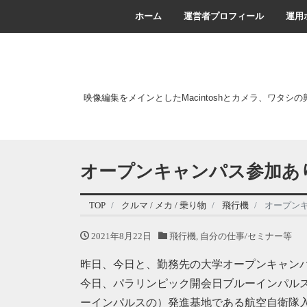
ホーム
運営者プロフィール
運用
映像編集をメインとしたMacintoshとカメラ、ワタシ
オープンキャンパス参加あ
TOP
クルマ / メカ / 乗り物
飛行機
オープン
2021年8月22日
飛行機
,
自分の仕事/セミナー等
昨日、今日と、勤務先の大学オープンキャン
今日、パラリンピック開会日ブルーインパル
ーインパルスの）発進基地である航空自衛隊