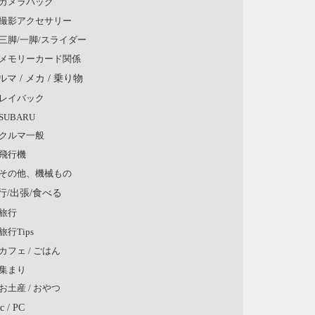
カメラバッグ
撮影アクセサリー
三脚/一脚/スライダー
メモリーカード関係
ルマ / メカ / 乗り物
レイバック
SUBARU
クルマ一般
飛行機
その他、機械もの
行/出張/食べる
旅行
旅行Tips
カフェ / ごはん
集まり
お土産 / おやつ
c / PC