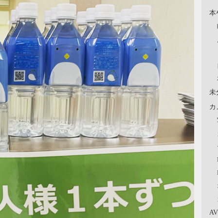
本
未
カ
A