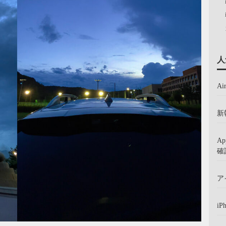
人
A
新
A
確
ア
iP