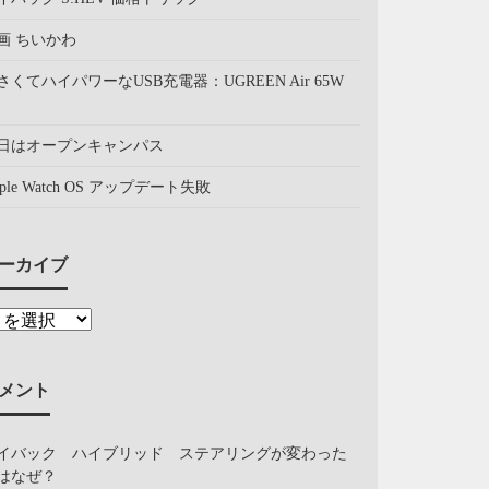
画 ちいかわ
さくてハイパワーなUSB充電器：UGREEN Air 65W
日はオープンキャンパス
pple Watch OS アップデート失敗
ーカイブ
メント
イバック ハイブリッド ステアリングが変わった
はなぜ？