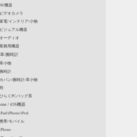
AV機器
ビデオカメラ
家電/インテリア/小物
ビジュアル機器
オーディオ
業務用機器
/革/腕時計
革小物
腕時計
カバン/腕時計/革小物
鞄
ひらくPCバッグ系
hone / iOS機器
iPad/iPhone/iPod
携帯/モバイル
iPhone