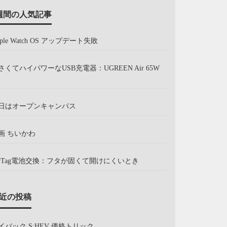
週間の人気記事
pple Watch OS アップデート失敗
さくてハイパワーなUSB充電器：UGREEN Air 65W
日はオープンキャンパス
画 ちいかわ
irTag電池交換：フタが固くて開けにくいとき
近の投稿
イバック S:HEV 価格トリック