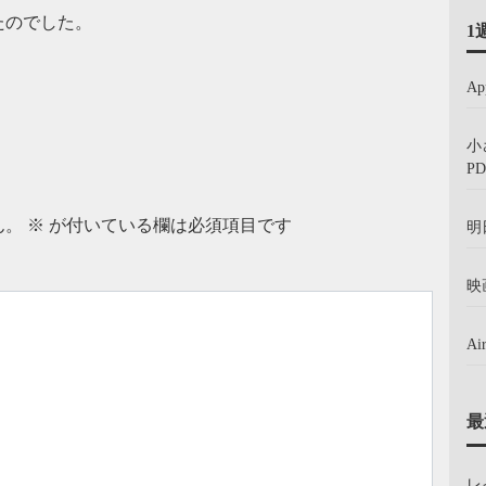
たのでした。
1
A
小
PD
ん。
※
が付いている欄は必須項目です
明
映
A
最
レ