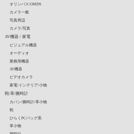
オリンパス/OMDS
カメラ一般
写真周辺
カメラ/写真
AV機器 / 家電
ビジュアル機器
オーディオ
業務用機器
AV機器
ビデオカメラ
家電/インテリア/小物
鞄/革/腕時計
カバン/腕時計/革小物
鞄
ひらくPCバッグ系
革小物
腕時計