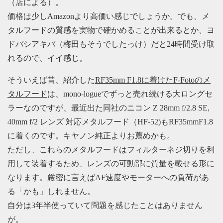
（店による）。
価格は少しAmazonより高価い感じでしょうか。でも、メ
タルフードの質感を実物で確かめることが出来るとか、ヨ
ドバシアキバ（梅田もそうでしたっけ）だと24時間受け取
れるので、イイ感じ。
そういえば昔、紹介した
RF35mm F1.8に着けたF-Fotoのメ
タルフード
は、mono-logueでずっと売れ続ける大ロングセ
ラーなのですが、最近出た同社のニコン Z 28mm f/2.8 SE,
40mm f/2 レンズ 対応メタルフード（HF-52)もRF35mmF1.8
に着くのです。キヤノン純正よりお薦めかも。
ただし、これらのメタルフードはフィルターネジ切りを利
用して装着するため、レンズの可動部に質量を載せる形に
なります。厳密に言えばAF速度やモーターへの負荷があ
る「かも」しれません。
自分は3年半使っていて問題を感じたことはありません
が。