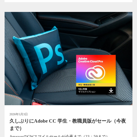
2026年5月3日
久しぶりにAdobe CC 学生・教職員版がセール（今夜
まで）
AmazonのGWスマイルセールが今夜まで（23：59まで）...