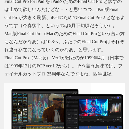
Final Cut Pro for iPad を iPadのためのFinal Cut Pro と訳すの
は止めて欲しいんだけどな・・と思いつつ、iPad版Final
Cut Proが大きく刷新、iPadのためのFinal Cut Pro 2 となるよ
うです（今春後半、というのは6月下旬頃だろうか）。
Mac版Final Cut Pro（MacのためのFinal Cut Proという言い方
もなんだかなあ）は10.8へ。ふたつのFinal Cut Proはそれぞ
れ違う存在になっていくのかなあ、と思います。
Final Cut Pro（Mac版） Ver.1が出たのが1999年4月（日本で
は1999年12月のFCP ver.1.2から）。そう言う意味では、フ
ァイナルカットプロ 25周年なんですよね。四半世紀。