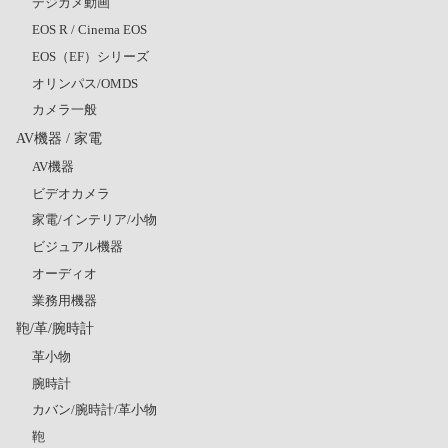
デジカメ動画
EOS R / Cinema EOS
EOS（EF）シリーズ
オリンパス/OMDS
カメラ一般
AV機器 / 家電
AV機器
ビデオカメラ
家電/インテリア/小物
ビジュアル機器
オーディオ
業務用機器
鞄/革/腕時計
革小物
腕時計
カバン/腕時計/革小物
鞄