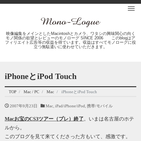
Me
映像編集をメインとしたMacintoshとカメラ、ワタシの興味関心の向く
モノ関係の欲望とレビューのモノローグ SINCE 2006 このblogはア
フィリエイト広告等の収益を得ています。収益はすべてモノローグに役
立つ無駄遣いに使わせていただきます。
iPhoneとiPod Touch
TOP
Mac / PC
Mac
iPhoneとiPod Touch
2007年9月23日
Mac
,
iPad/iPhone/iPod
,
携帯/モバイル
Macお宝のCS3ツアー（プレ）終了
。いまは名古屋のホテ
ルから。
このブログを見て来てくださった方もいて、感激です。