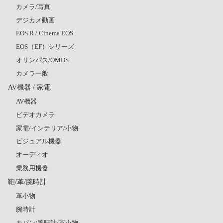
カメラ/写真
デジカメ動画
EOS R / Cinema EOS
EOS（EF）シリーズ
オリンパス/OMDS
カメラ一般
AV機器 / 家電
AV機器
ビデオカメラ
家電/インテリア/小物
ビジュアル機器
オーディオ
業務用機器
鞄/革/腕時計
革小物
腕時計
カバン/腕時計/革小物