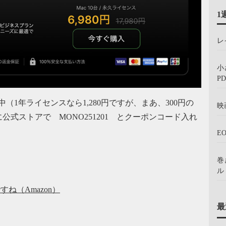
1
レ
小
PD
売中（1年ライセンスなら1,280円ですが、まあ、300円の
映
式ストアで MONO251201 とクーポンコード入れ
E
巻
ル：
ね（Amazon）
最