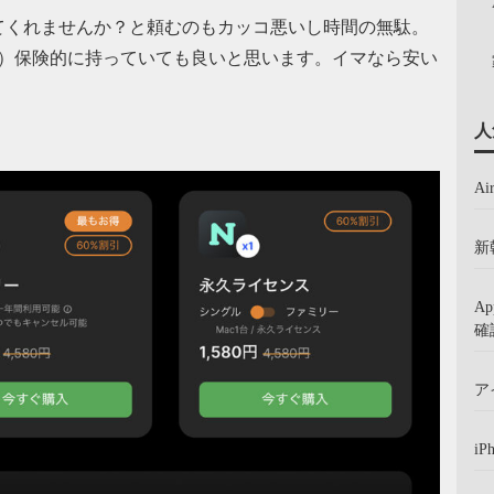
てくれませんか？と頼むのもカッコ悪いし時間の無駄。
？）保険的に持っていても良いと思います。イマなら安い
人
A
新
A
確
ア
iP