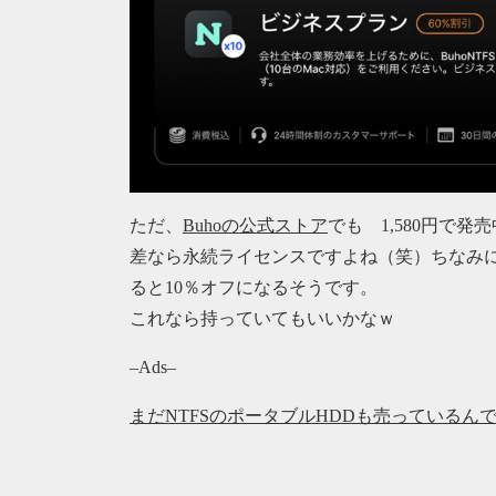
ただ、
Buhoの公式ストア
でも 1,580円で発
差なら永続ライセンスですよね（笑）ちなみに公
ると10％オフになるそうです。
これなら持っていてもいいかなｗ
–Ads–
まだNTFSのポータブルHDDも売っているんです