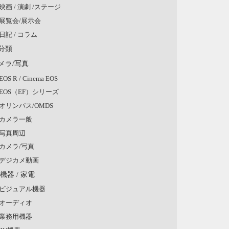
映画 / 演劇 /ステージ
展覧会/展示会
日記 / コラム
分類
メラ/写真
EOS R / Cinema EOS
EOS（EF）シリーズ
オリンパス/OMDS
カメラ一般
写真周辺
カメラ/写真
デジカメ動画
V機器 / 家電
ビジュアル機器
オーディオ
業務用機器