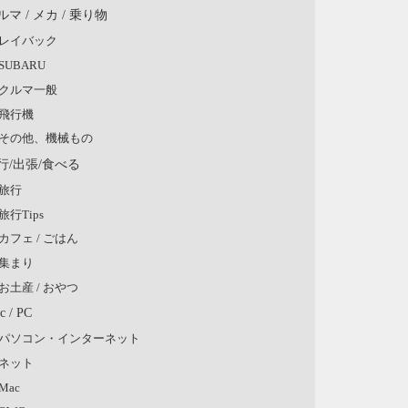
ルマ / メカ / 乗り物
レイバック
SUBARU
クルマ一般
飛行機
その他、機械もの
行/出張/食べる
旅行
旅行Tips
カフェ / ごはん
集まり
お土産 / おやつ
c / PC
パソコン・インターネット
ネット
Mac