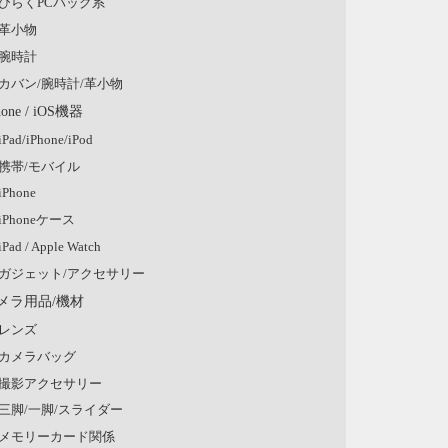
ひらくPCバッグ系
革小物
腕時計
カバン/腕時計/革小物
hone / iOS機器
iPad/iPhone/iPod
携帯/モバイル
iPhone
iPhoneケース
iPad / Apple Watch
ガジェット/アクセサリー
メラ用品/機材
レンズ
カメラバッグ
撮影アクセサリー
三脚/一脚/スライダー
メモリーカード関係