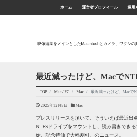
ホーム
運営者プロフィール
運用
映像編集をメインとしたMacintoshとカメラ、ワタシ
最近減ったけど、MacでNTFS
TOP
Mac / PC
Mac
最近減ったけど、MacでNTF
2025年12月9日
Mac
プレスリリースを頂いて、そういえば最近出会
NTFSドライブをマウントし、読み書きでき
始、記念特価で大幅割引。のニュース。