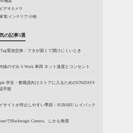
AV機器
ビデオカメラ
家電/インテリア/小物
気の記事5選
irTag電池交換：フタが固くて開けにくいとき
幹線のぞみ S Work 車両 ネット速度とコンセント
pple 学生・教職員向けストアに入るためのUNiDAYS
認手順
イサイトが停止しやすい季節：SUBARU レイバック
honeでBlackmagic Camera、しかも無償