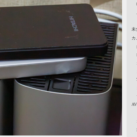
未
カ
A