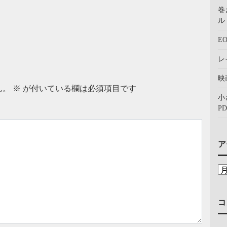
巻
ル：
E
レ
映
ん。
※
が付いている欄は必須項目です
小
PD
ア
コ