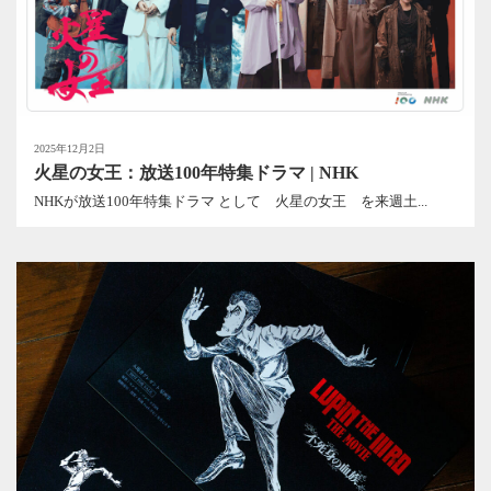
2025年12月2日
火星の女王：放送100年特集ドラマ | NHK
NHKが放送100年特集ドラマ として 火星の女王 を来週土...