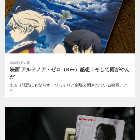
2025年3月21日
映画 アルドノア・ゼロ（Re+）感想：そして雨がやん
だ
あまり話題にもならず、ひっそりと劇場公開されている映画、ア
ル...