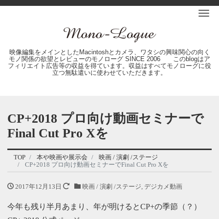
Me
映像編集をメインとしたMacintoshとカメラ、ワタシの興味関心の向く
モノ関係の欲望とレビューのモノローグ SINCE 2006 このblogはア
フィリエイト広告等の収益を得ています。収益はすべてモノローグに役
立つ無駄遣いに使わせていただきます。
CP+2018 プロ向け動画セミナーで
Final Cut Pro Xを
TOP
本や映画や展示会
映画 / 演劇 /ステージ
CP+2018 プロ向け動画セミナーでFinal Cut Pro Xを
2017年12月13日
映画 / 演劇 /ステージ
,
デジカメ動画
今年も残り半月あまり、年が明けるとCP+の季節（？）