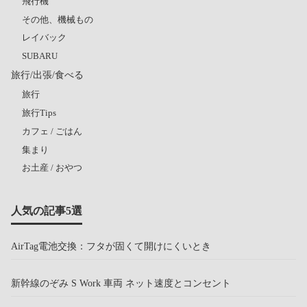
飛行機
その他、機械もの
レイバック
SUBARU
旅行/出張/食べる
旅行
旅行Tips
カフェ / ごはん
集まり
お土産 / おやつ
人気の記事5選
AirTag電池交換：フタが固くて開けにくいとき
新幹線のぞみ S Work 車両 ネット速度とコンセント