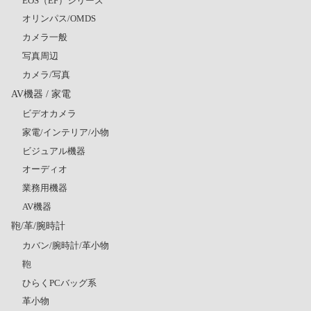
EOS（EF）シリーズ
オリンパス/OMDS
カメラ一般
写真周辺
カメラ/写真
AV機器 / 家電
ビデオカメラ
家電/インテリア/小物
ビジュアル機器
オーディオ
業務用機器
AV機器
鞄/革/腕時計
カバン/腕時計/革小物
鞄
ひらくPCバッグ系
革小物