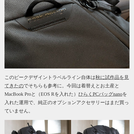
このピークデザイントラベルライン自体は
秋に試作品を見
てきたの
でそちらも参考に。今回は着替えとお土産と
MacBook Proと（EOS Rを入れた）
ひらくPCバッグnano
を
入れた運用で、純正のオプションアクセサリーはまだ買っ
ていません。