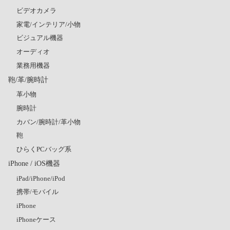
ビデオカメラ
家電/インテリア/小物
ビジュアル機器
オーディオ
業務用機器
鞄/革/腕時計
革小物
腕時計
カバン/腕時計/革小物
鞄
ひらくPCバッグ系
iPhone / iOS機器
iPad/iPhone/iPod
携帯/モバイル
iPhone
iPhoneケース