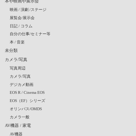
本や映画や展示会
映画 / 演劇 /ステージ
展覧会/展示会
日記 / コラム
自分の仕事/セミナー等
本 / 音楽
未分類
カメラ/写真
写真周辺
カメラ/写真
デジカメ動画
EOS R / Cinema EOS
EOS（EF）シリーズ
オリンパス/OMDS
カメラ一般
AV機器 / 家電
AV機器