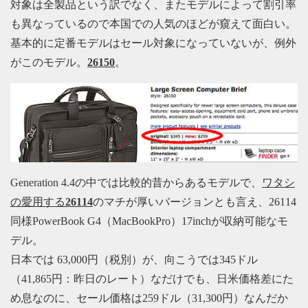
対象は全製品という訳でなく、またモデルによって割引率
も異なっているので本国での人気のほどが窺えて面白い。
基本的に定番モデルはセール対象になっていないが、例外
がこのモデル。
26150
。
Generation 4.4の中では比較的昔からあるモデルで、
ワタシ
の愛用する
26114
のマチが厚いバージョンとも言え、26114
同様PowerBook G4（MacBookPro）17inchが収納可能なモ
デル。
日本では 63,000円（税別）が、向こうでは345ドル
（41,865円：昨日のレート）なだけでも、日米価格差にた
め息なのに、セール価格は259ドル（31,300円）なんだか