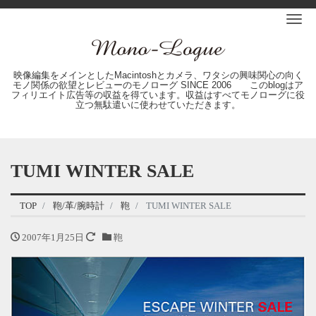
Me
映像編集をメインとしたMacintoshとカメラ、ワタシの興味関心の向く
モノ関係の欲望とレビューのモノローグ SINCE 2006 このblogはア
フィリエイト広告等の収益を得ています。収益はすべてモノローグに役
立つ無駄遣いに使わせていただきます。
TUMI WINTER SALE
TOP
鞄/革/腕時計
鞄
TUMI WINTER SALE
2007年1月25日
鞄