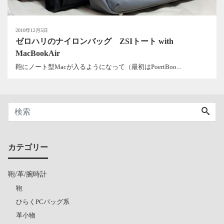
2010年12月5日
ゼロハリのナイロンバッグ ZSIトート with
MacBookAir
鞄にノート型Macが入るようになって（最初はPoertBoo...
カテゴリー
鞄/革/腕時計
鞄
ひらくPCバッグ系
革小物