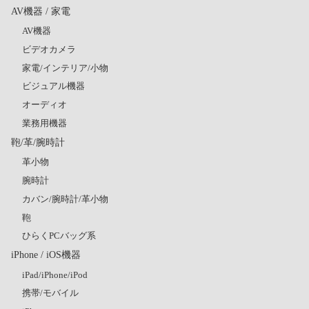
AV機器 / 家電
AV機器
ビデオカメラ
家電/インテリア/小物
ビジュアル機器
オーディオ
業務用機器
鞄/革/腕時計
革小物
腕時計
カバン/腕時計/革小物
鞄
ひらくPCバッグ系
iPhone / iOS機器
iPad/iPhone/iPod
携帯/モバイル