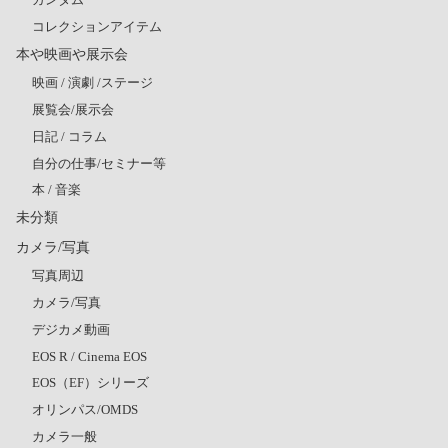
コレクションアイテム
本や映画や展示会
映画 / 演劇 /ステージ
展覧会/展示会
日記 / コラム
自分の仕事/セミナー等
本 / 音楽
未分類
カメラ/写真
写真周辺
カメラ/写真
デジカメ動画
EOS R / Cinema EOS
EOS（EF）シリーズ
オリンパス/OMDS
カメラ一般