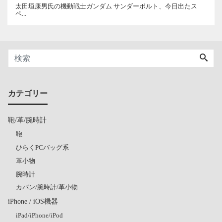
太田垣康男氏の機動戦士ガンダム サンダーボルト、今日出たス
ペ...
カテゴリー
鞄/革/腕時計
鞄
ひらくPCバッグ系
革小物
腕時計
カバン/腕時計/革小物
iPhone / iOS機器
iPad/iPhone/iPod