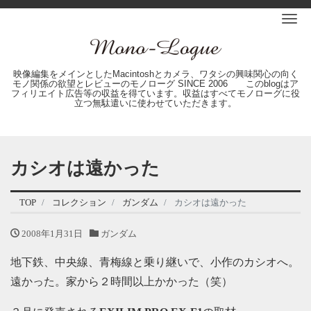
Me
映像編集をメインとしたMacintoshとカメラ、ワタシの興味関心の向く
モノ関係の欲望とレビューのモノローグ SINCE 2006 このblogはア
フィリエイト広告等の収益を得ています。収益はすべてモノローグに役
立つ無駄遣いに使わせていただきます。
カシオは遠かった
TOP
コレクション
ガンダム
カシオは遠かった
2008年1月31日
ガンダム
地下鉄、中央線、青梅線と乗り継いで、小作のカシオへ。
遠かった。家から２時間以上かかった（笑）