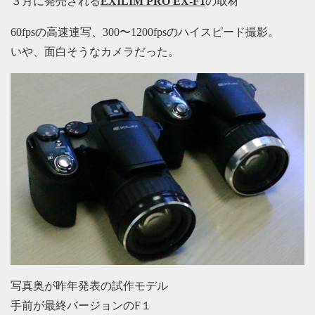
３月に発売される
EXILIM PRO EX-F1
の取材
60fpsの高速連写、300〜1200fpsのハイスピード撮影。
いや、面白そうなカメラだった。
写真奥が昨年発表の試作モデル
手前が最終バージョンのF１