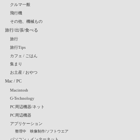
クルマ一般
飛行機
その他、機械もの
旅行/出張/食べる
旅行
旅行Tips
カフェ / ごはん
集まり
お土産 / おやつ
Mac / PC
Macintosh
G-Technology
PC周辺機器/ネット
PC周辺機器
アプリケーション
整理中 映像制作/ソフトウエア
パソコン・インターネット