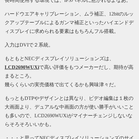
長時間使用する環境では、IPSパネルに惹かれるよなあ。
ハードウエアキャリブレーション、ムラ補正、12bitのルッ
クアップテーブルによるガンマ補正といったハイエンドデ
ィスプレイに求められる要素はもちろんフル搭載。
入力はDVIで２系統。
もともとNECディスプレイソリューションズは、
LCD2690WUXi
で高い評価をもつメーカーだし、期待が高
まるところ。
幾らくらいの実売価格で出てくるかも興味津々だ。
もっともDTPやデザインとは異なり、ビデオ編集は１枚の
大画面より、デュアルな中画面の方が使い勝手がいいこと
も多いので、LCD2690WUXiがマイナーチェンジしないな
らそろそろいいかも。
・・・と思ってNECディスプレイソリューションズのサイ