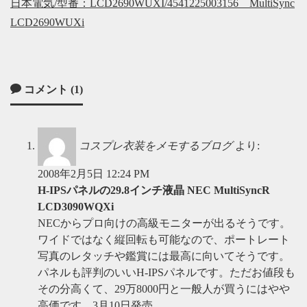
日本電気/型番：LCD2690WUXI/4541225003156 MultiSync
LCD2690WUXi
コメント (1)
コスプレ衣装をメモするブログ
より:
2008年2月5日 12:24 PM
H-IPSパネルの29.8インチ液晶 NEC MultiSyncR
LCD3090WQXi
NECからプロ向けの高級モニターが出るそうです。
ワイドではなく縦回転も可能なので、ポートレート
写真のレタッチや鑑賞には最高に向いてそうです。
パネルも評判のいいH-IPSパネルです。ただお値段も
その分高くて、29万8000円と一般人が買うにはやや
高価です。3月10日発売。…