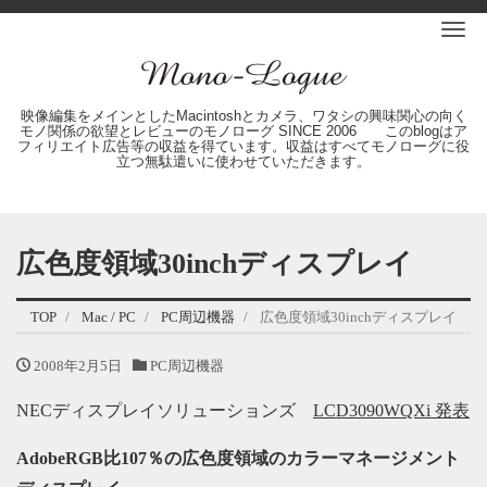
Me
映像編集をメインとしたMacintoshとカメラ、ワタシの興味関心の向く
モノ関係の欲望とレビューのモノローグ SINCE 2006 このblogはア
フィリエイト広告等の収益を得ています。収益はすべてモノローグに役
立つ無駄遣いに使わせていただきます。
広色度領域30inchディスプレイ
TOP
Mac / PC
PC周辺機器
広色度領域30inchディスプレイ
2008年2月5日
PC周辺機器
NECディスプレイソリューションズ
LCD3090WQXi 発表
AdobeRGB比107％の広色度領域のカラーマネージメント