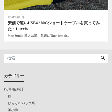
2026年5月31日
安価で速いUSB4 / 80Gショートケーブルを買ってみ
た：Luxxio
Mac Studio 導入以降、急速にThunderbolt...
カテゴリー
鞄/革/腕時計
鞄
ひらくPCバッグ系
革小物