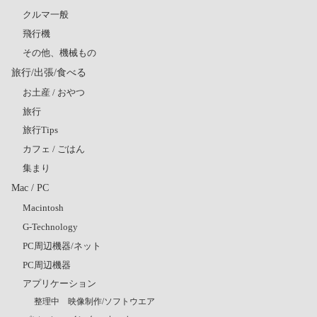
クルマ一般
飛行機
その他、機械もの
旅行/出張/食べる
お土産 / おやつ
旅行
旅行Tips
カフェ / ごはん
集まり
Mac / PC
Macintosh
G-Technology
PC周辺機器/ネット
PC周辺機器
アプリケーション
整理中 映像制作/ソフトウエア