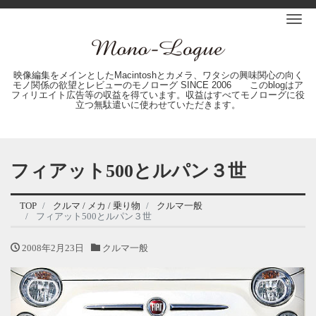
Me
映像編集をメインとしたMacintoshとカメラ、ワタシの興味関心の向く
モノ関係の欲望とレビューのモノローグ SINCE 2006 このblogはア
フィリエイト広告等の収益を得ています。収益はすべてモノローグに役
立つ無駄遣いに使わせていただきます。
フィアット500とルパン３世
TOP
クルマ / メカ / 乗り物
クルマ一般
フィアット500とルパン３世
2008年2月23日
クルマ一般