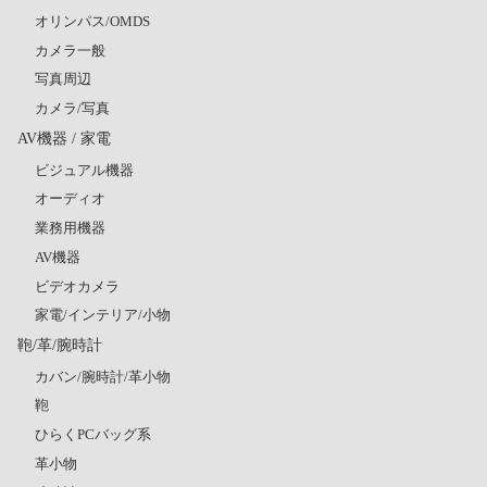
オリンパス/OMDS
カメラ一般
写真周辺
カメラ/写真
AV機器 / 家電
ビジュアル機器
オーディオ
業務用機器
AV機器
ビデオカメラ
家電/インテリア/小物
鞄/革/腕時計
カバン/腕時計/革小物
鞄
ひらくPCバッグ系
革小物