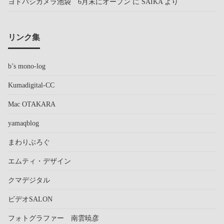
ヨドバシカメラ池袋 6月末にオープン
に
SAIKA
より
リンク集
b’s mono-log
Kumadigital-CC
Mac OTAKARA
yamaqblog
まわりぶろぐ
エムティ・デザイン
クマデジタル
ビデオSALON
フォトグラファー 南雲暁彦