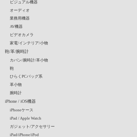
ビジュアル機器
オーディオ
業務用機器
AV機器
ビデオカメラ
家電/インテリア/小物
鞄/革/腕時計
カバン/腕時計/革小物
鞄
ひらくPCバッグ系
革小物
腕時計
iPhone / iOS機器
iPhoneケース
iPad / Apple Watch
ガジェット/アクセサリー
iPad/iPhone/iPod