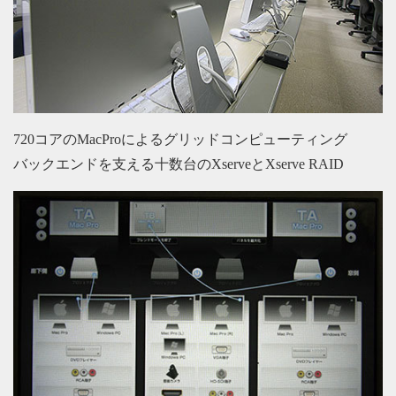
720コアのMacProによるグリッドコンピューティング
バックエンドを支える十数台のXserveとXserve RAID