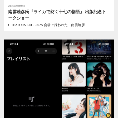
2025年10月9日
南雲暁彦氏『ライカで紡ぐ十七の物語』 出版記念ト
ークショー
CREATORS EDGE2025 会場で行われた 南雲暁彦...