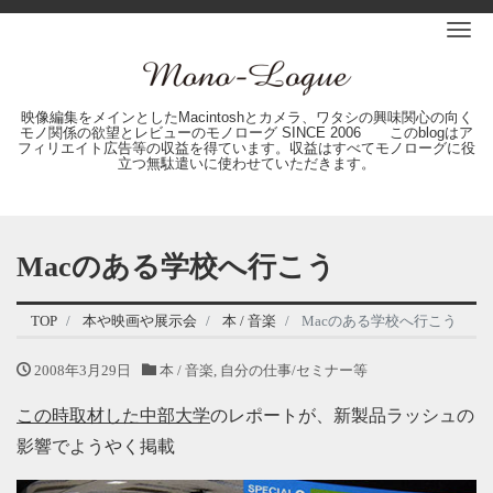
Me
映像編集をメインとしたMacintoshとカメラ、ワタシの興味関心の向く
モノ関係の欲望とレビューのモノローグ SINCE 2006 このblogはア
フィリエイト広告等の収益を得ています。収益はすべてモノローグに役
立つ無駄遣いに使わせていただきます。
Macのある学校へ行こう
TOP
本や映画や展示会
本 / 音楽
Macのある学校へ行こう
2008年3月29日
本 / 音楽
,
自分の仕事/セミナー等
この時取材した中部大学
のレポートが、新製品ラッシュの
影響でようやく掲載