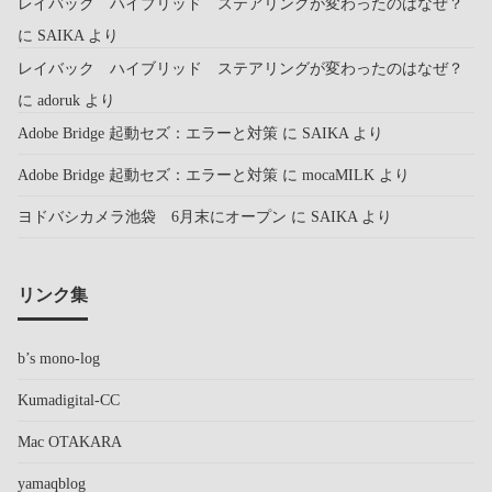
レイバック ハイブリッド ステアリングが変わったのはなぜ？
に
SAIKA
より
レイバック ハイブリッド ステアリングが変わったのはなぜ？
に
adoruk
より
Adobe Bridge 起動セズ：エラーと対策
に
SAIKA
より
Adobe Bridge 起動セズ：エラーと対策
に
mocaMILK
より
ヨドバシカメラ池袋 6月末にオープン
に
SAIKA
より
リンク集
b’s mono-log
Kumadigital-CC
Mac OTAKARA
yamaqblog