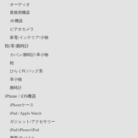
オーディオ
業務用機器
AV機器
ビデオカメラ
家電/インテリア/小物
鞄/革/腕時計
カバン/腕時計/革小物
鞄
ひらくPCバッグ系
革小物
腕時計
iPhone / iOS機器
iPhoneケース
iPad / Apple Watch
ガジェット/アクセサリー
iPad/iPhone/iPod
携帯/モバイル