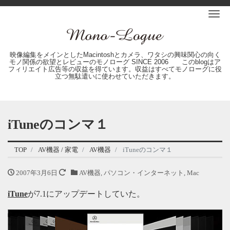
Me
映像編集をメインとしたMacintoshとカメラ、ワタシの興味関心の向く
モノ関係の欲望とレビューのモノローグ SINCE 2006 このblogはア
フィリエイト広告等の収益を得ています。収益はすべてモノローグに役
立つ無駄遣いに使わせていただきます。
iTuneのコンマ１
TOP
AV機器 / 家電
AV機器
iTuneのコンマ１
2007年3月6日
AV機器
,
パソコン・インターネット
,
Mac
iTune
が7.1にアップデートしていた。