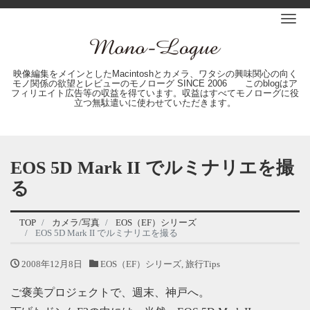
Me
映像編集をメインとしたMacintoshとカメラ、ワタシの興味関心の向く
モノ関係の欲望とレビューのモノローグ SINCE 2006 このblogはア
フィリエイト広告等の収益を得ています。収益はすべてモノローグに役
立つ無駄遣いに使わせていただきます。
EOS 5D Mark II でルミナリエを撮
る
TOP
カメラ/写真
EOS（EF）シリーズ
EOS 5D Mark II でルミナリエを撮る
2008年12月8日
EOS（EF）シリーズ
,
旅行Tips
ご褒美プロジェクトで、週末、神戸へ。