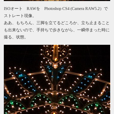
ISOオート RAWを Photoshop CS4 (Camera RAW5.2）で
ストレート現像。
ああ、もちろん、三脚を立てるどころか、立ち止まること
も出来ないので、手持ちで歩きながら、一瞬停まった時に
撮る、状態。