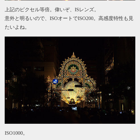
上記のピクセル等倍。偉いぞ、ISレンズ。
意外と明るいので、ISOオートでISO200。高感度特性も見
たいよね。
ISO1000。