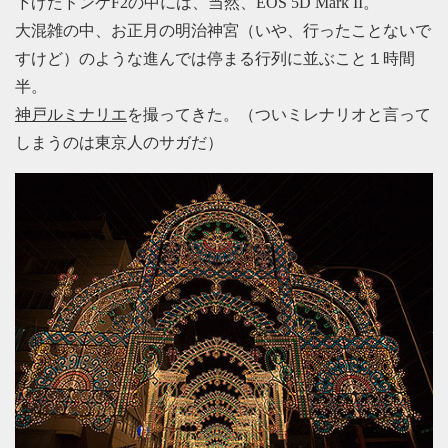
下げたドンケF2の中には、当然、EOS 5D Mark II。
大混雑の中、お正月の明治神宮（いや、行ったことないで
すけど）のような進んでは停まる行列に並ぶこと１時間
半。
神戸ルミナリエ
を撮ってきた。（ついミレナリオと言って
しまうのは東京人のサガだ）