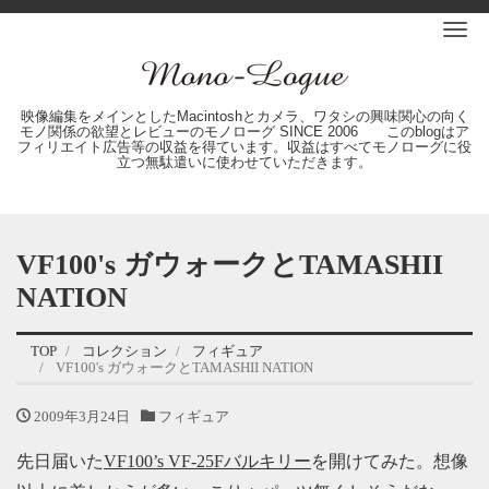
Me
映像編集をメインとしたMacintoshとカメラ、ワタシの興味関心の向く
モノ関係の欲望とレビューのモノローグ SINCE 2006 このblogはア
フィリエイト広告等の収益を得ています。収益はすべてモノローグに役
立つ無駄遣いに使わせていただきます。
VF100's ガウォークとTAMASHII
NATION
TOP
コレクション
フィギュア
VF100's ガウォークとTAMASHII NATION
2009年3月24日
フィギュア
先日届いた
VF100’s VF-25Fバルキリー
を開けてみた。想像