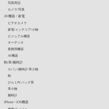
写真周辺
カメラ/写真
AV機器 / 家電
ビデオカメラ
家電/インテリア/小物
ビジュアル機器
オーディオ
業務用機器
AV機器
鞄/革/腕時計
カバン/腕時計/革小物
鞄
ひらくPCバッグ系
革小物
腕時計
iPhone / iOS機器