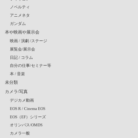
ノベルティ
アニメネタ
ガンダム
本や映画や展示会
映画 / 演劇 /ステージ
展覧会/展示会
日記 / コラム
自分の仕事/セミナー等
本 / 音楽
未分類
カメラ/写真
デジカメ動画
EOS R / Cinema EOS
EOS（EF）シリーズ
オリンパス/OMDS
カメラ一般