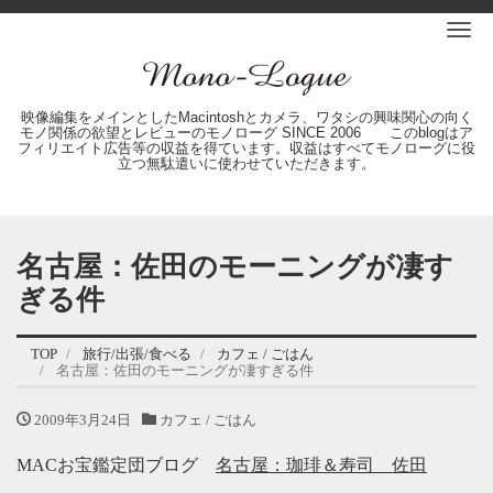
Me
映像編集をメインとしたMacintoshとカメラ、ワタシの興味関心の向く
モノ関係の欲望とレビューのモノローグ SINCE 2006 このblogはア
フィリエイト広告等の収益を得ています。収益はすべてモノローグに役
立つ無駄遣いに使わせていただきます。
名古屋：佐田のモーニングが凄す
ぎる件
TOP
旅行/出張/食べる
カフェ / ごはん
名古屋：佐田のモーニングが凄すぎる件
2009年3月24日
カフェ / ごはん
MACお宝鑑定団ブログ
名古屋：珈琲＆寿司 佐田