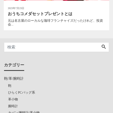
2023年7月23日
おうちコメダセットプレゼントとは
元は名古屋のローカルな珈琲フランチャイズだったけれど、投資
会...
カテゴリー
鞄/革/腕時計
鞄
ひらくPCバッグ系
革小物
腕時計
カバン/腕時計/革小物