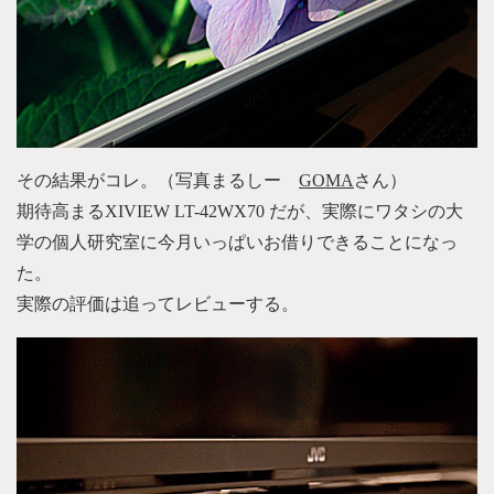
その結果がコレ。（写真まるしー
GOMA
さん）
期待高まるXIVIEW LT-42WX70 だが、実際にワタシの大
学の個人研究室に今月いっぱいお借りできることになっ
た。
実際の評価は追ってレビューする。