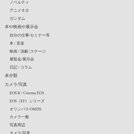
ノベルティ
アニメネタ
ガンダム
本や映画や展示会
自分の仕事/セミナー等
本 / 音楽
映画 / 演劇 /ステージ
展覧会/展示会
日記 / コラム
未分類
カメラ/写真
EOS R / Cinema EOS
EOS（EF）シリーズ
オリンパス/OMDS
カメラ一般
写真周辺
カメラ/写真