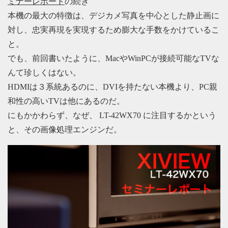
ミナーレポート
の続き
本機の最大の特徴は、デジカメ写真を中心とした静止画に
対し、忠実再現を実現するため膨大な手数をかけているこ
と。
でも、前回書いたように、MacやWinPCが接続可能なTVな
んて珍しくはない。
HDMIは３系統あるのに、DVIを持たない本機より、PC親
和性の高いTVは他にあるのだ。
にもかかわらず、なぜ、 LT-42WX70 に注目するかという
と、その画像処理エンジンだ。