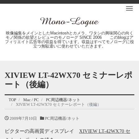
Me
映像編集をメインとしたMacintoshとカメラ、ワタシの興味関心の向く
モノ関係の欲望とレビューのモノローグ SINCE 2006 このblogはア
フィリエイト広告等の収益を得ています。収益はすべてモノローグに役
立つ無駄遣いに使わせていただきます。
XIVIEW LT-42WX70 セミナーレポ
ート（後編）
TOP
Mac / PC
PC周辺機器/ネット
XIVIEW LT-42WX70 セミナーレポート（後編）
2009年7月10日
PC周辺機器/ネット
ビクターの高画質ディスプレイ
XIVIEW LT-42WX70 セ