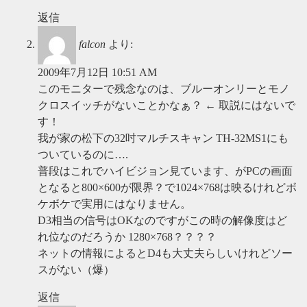
返信
falcon
より:
2009年7月12日 10:51 AM
このモニターで残念なのは、ブルーオンリーとモノ
クロスイッチがないことかなぁ？ ← 取説にはないで
す！
我が家の松下の32吋マルチスキャン TH-32MS1にも
ついているのに….
普段はこれでハイビジョン見ています、がPCの画面
となると800×600が限界？で1024×768は映るけれどボ
ケボケで実用にはなりません。
D3相当の信号はOKなのですがこの時の解像度はど
れ位なのだろうか 1280×768？？？？
ネットの情報によるとD4も大丈夫らしいけれどソー
スがない（爆）
返信