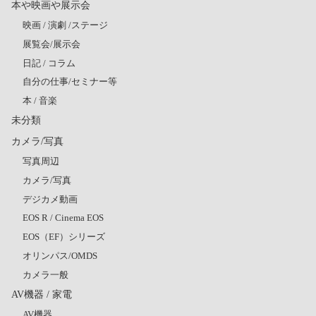
本や映画や展示会
映画 / 演劇 /ステージ
展覧会/展示会
日記 / コラム
自分の仕事/セミナー等
本 / 音楽
未分類
カメラ/写真
写真周辺
カメラ/写真
デジカメ動画
EOS R / Cinema EOS
EOS（EF）シリーズ
オリンパス/OMDS
カメラ一般
AV機器 / 家電
AV機器