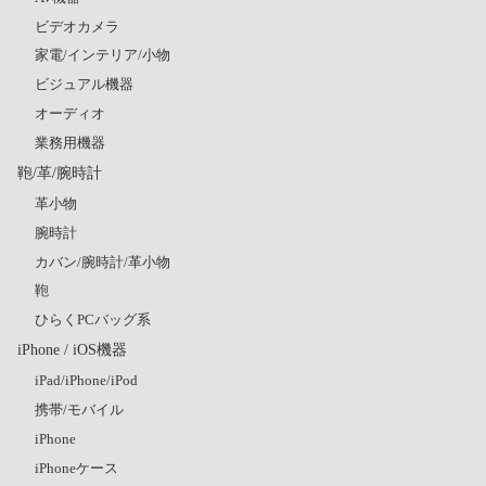
ビデオカメラ
家電/インテリア/小物
ビジュアル機器
オーディオ
業務用機器
鞄/革/腕時計
革小物
腕時計
カバン/腕時計/革小物
鞄
ひらくPCバッグ系
iPhone / iOS機器
iPad/iPhone/iPod
携帯/モバイル
iPhone
iPhoneケース