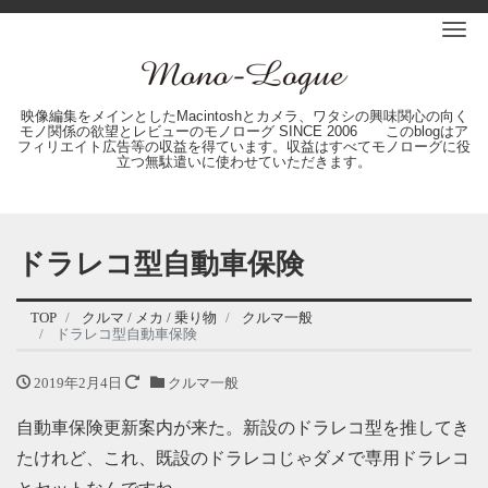
Me
映像編集をメインとしたMacintoshとカメラ、ワタシの興味関心の向く
モノ関係の欲望とレビューのモノローグ SINCE 2006 このblogはア
フィリエイト広告等の収益を得ています。収益はすべてモノローグに役
立つ無駄遣いに使わせていただきます。
ドラレコ型自動車保険
TOP
クルマ / メカ / 乗り物
クルマ一般
ドラレコ型自動車保険
2019年2月4日
クルマ一般
自動車保険更新案内が来た。新設のドラレコ型を推してき
たけれど、これ、既設のドラレコじゃダメで専用ドラレコ