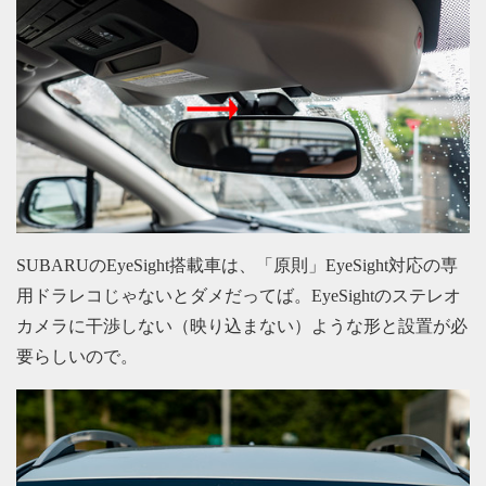
SUBARUのEyeSight搭載車は、「原則」EyeSight対応の専
用ドラレコじゃないとダメだってば。EyeSightのステレオ
カメラに干渉しない（映り込まない）ような形と設置が必
要らしいので。