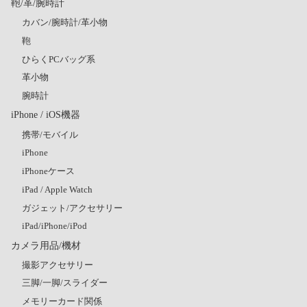
鞄/革/腕時計
カバン/腕時計/革小物
鞄
ひらくPCバッグ系
革小物
腕時計
iPhone / iOS機器
携帯/モバイル
iPhone
iPhoneケース
iPad / Apple Watch
ガジェット/アクセサリー
iPad/iPhone/iPod
カメラ用品/機材
撮影アクセサリー
三脚/一脚/スライダー
メモリーカード関係