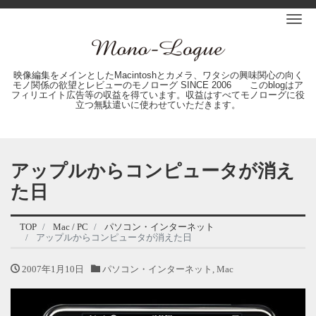
Me
映像編集をメインとしたMacintoshとカメラ、ワタシの興味関心の向く
モノ関係の欲望とレビューのモノローグ SINCE 2006 このblogはア
フィリエイト広告等の収益を得ています。収益はすべてモノローグに役
立つ無駄遣いに使わせていただきます。
アップルからコンピュータが消え
た日
TOP
Mac / PC
パソコン・インターネット
アップルからコンピュータが消えた日
2007年1月10日
パソコン・インターネット
,
Mac