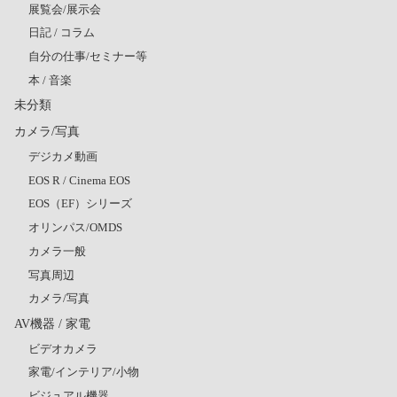
展覧会/展示会
日記 / コラム
自分の仕事/セミナー等
本 / 音楽
未分類
カメラ/写真
デジカメ動画
EOS R / Cinema EOS
EOS（EF）シリーズ
オリンパス/OMDS
カメラ一般
写真周辺
カメラ/写真
AV機器 / 家電
ビデオカメラ
家電/インテリア/小物
ビジュアル機器