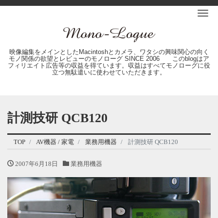
Me
映像編集をメインとしたMacintoshとカメラ、ワタシの興味関心の向く
モノ関係の欲望とレビューのモノローグ SINCE 2006 このblogはア
フィリエイト広告等の収益を得ています。収益はすべてモノローグに役
立つ無駄遣いに使わせていただきます。
計測技研 QCB120
TOP
AV機器 / 家電
業務用機器
計測技研 QCB120
2007年6月18日
業務用機器