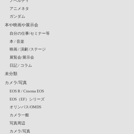
ノベルティ
アニメネタ
ガンダム
本や映画や展示会
自分の仕事/セミナー等
本 / 音楽
映画 / 演劇 /ステージ
展覧会/展示会
日記 / コラム
未分類
カメラ/写真
EOS R / Cinema EOS
EOS（EF）シリーズ
オリンパス/OMDS
カメラ一般
写真周辺
カメラ/写真