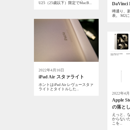
U25（25歳以下）限定でMacB...
DaVinci 
噂通り、新型i
表。 M2に
2022年4月16日
iPad Air スタァライト
ホントはiPad Air レヴュースタァ
ライトとタイトルした...
2022年4
Apple 
の落と
えっと、
からない
こを...