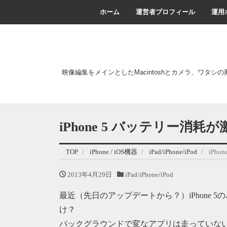
ホーム
運営者プロフィール
運用
映像編集をメインとしたMacintoshとカメラ、ワタシ
iPhone 5 バッテリー消耗
TOP
iPhone / iOS機器
iPad/iPhone/iPod
iPh
2013年4月29日
iPad/iPhone/iPod
最近（先日のアップデートから？）iPhone
け？
バックグラウンドで変なアプリは走っていな