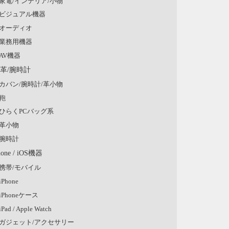
家電/インテリア/小物
ビジュアル機器
オーディオ
業務用機器
AV機器
/革/腕時計
カバン/腕時計/革小物
鞄
ひらくPCバッグ系
革小物
腕時計
hone / iOS機器
携帯/モバイル
iPhone
iPhoneケース
iPad / Apple Watch
ガジェット/アクセサリー