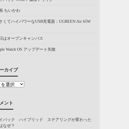
画 ちいかわ
さくてハイパワーなUSB充電器：UGREEN Air 65W
日はオープンキャンパス
pple Watch OS アップデート失敗
ーカイブ
メント
イバック ハイブリッド ステアリングが変わった
はなぜ？