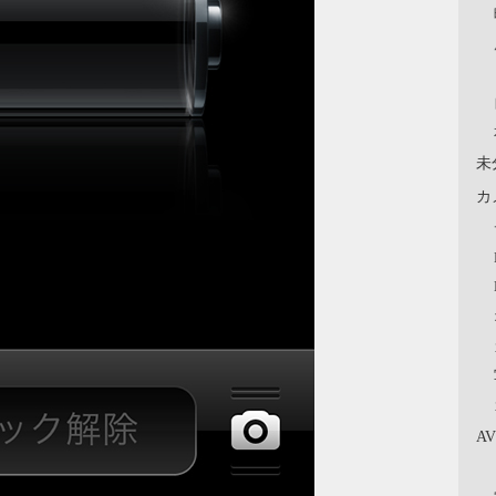
未
カ
A