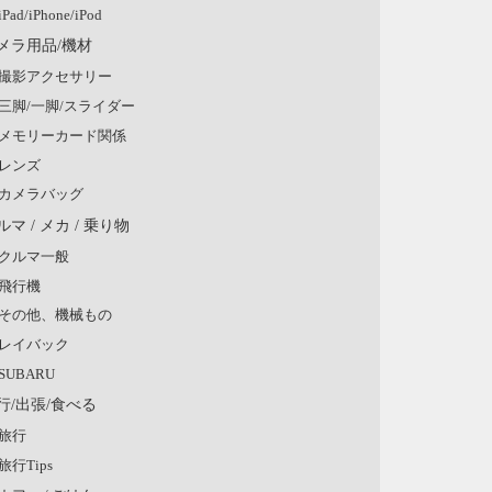
iPad/iPhone/iPod
メラ用品/機材
撮影アクセサリー
三脚/一脚/スライダー
メモリーカード関係
レンズ
カメラバッグ
ルマ / メカ / 乗り物
クルマ一般
飛行機
その他、機械もの
レイバック
SUBARU
行/出張/食べる
旅行
旅行Tips