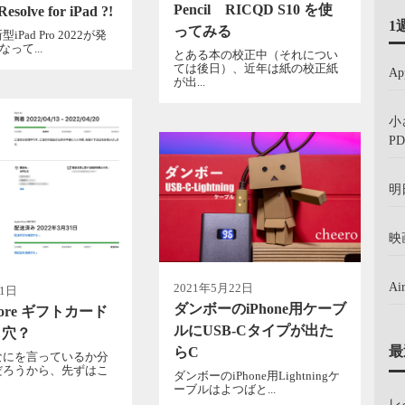
Pencil RICQD S10 を使
Resolve for iPad ?!
1
ってみる
Pad Pro 2022が発
なって...
とある本の校正中（それについ
ては後日）、近年は紙の校正紙
A
が出...
小
PD
明
映
A
2021年5月22日
月1日
ダンボーのiPhone用ケーブ
Store ギフトカード
ルにUSB-Cタイプが出た
し穴？
最
らC
なにを言っているか分
だろうから、先ずはこ
ダンボーのiPhone用Lightningケ
ーブルはよつばと...
レ