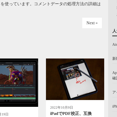
t を使っています。
コメントデータの処理方法の詳細は
Next »
人
A
新
A
確
ア
iP
2022年10月9日
iPadでPDF校正、互換
月19日