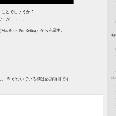
うことでしょうか？
ですが・・・。
ok Pro Retina）から充電中。
鞄
？
iP
ん。
※
が付いている欄は必須項目です