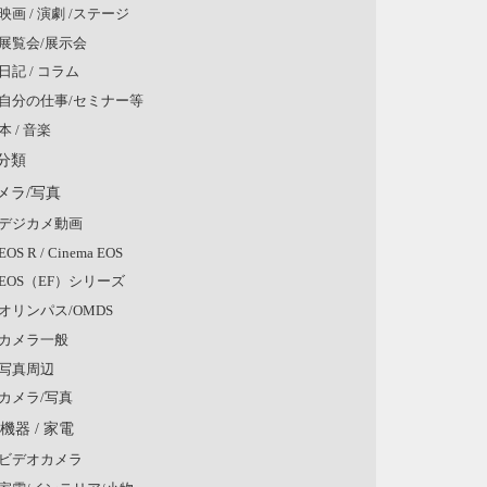
映画 / 演劇 /ステージ
展覧会/展示会
日記 / コラム
自分の仕事/セミナー等
本 / 音楽
分類
メラ/写真
デジカメ動画
EOS R / Cinema EOS
EOS（EF）シリーズ
オリンパス/OMDS
カメラ一般
写真周辺
カメラ/写真
V機器 / 家電
ビデオカメラ