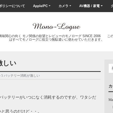
ポリシーについて
Apple/PC
カメラ
AV機器 / 家電
ク
の興味関心の向く モノ関係の欲望とレビューのモノローグ SINCE 2006 
はすべてモノローグに役立つ無駄遣いに使わせていただきます。
が激しい
one 5 バッテリー消耗が激しい
カ
 5のバッテリーがいつになく消耗するのですが、ワタシだ
Ma
いと思うのだけど・・。