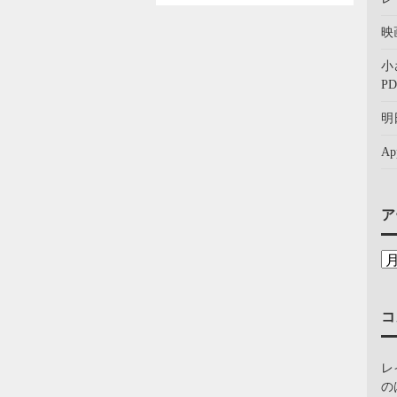
映
小
PD
明
A
ア
コ
レ
の