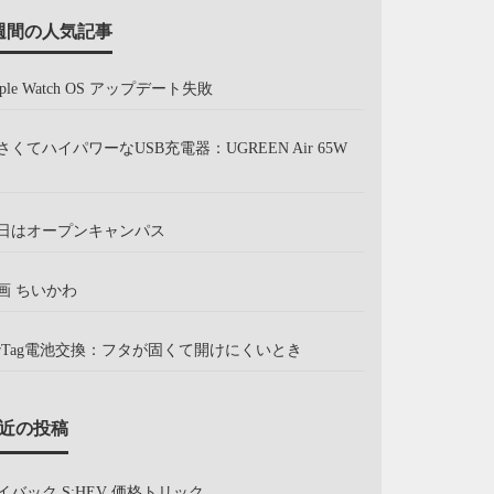
週間の人気記事
pple Watch OS アップデート失敗
さくてハイパワーなUSB充電器：UGREEN Air 65W
日はオープンキャンパス
画 ちいかわ
irTag電池交換：フタが固くて開けにくいとき
近の投稿
イバック S:HEV 価格トリック