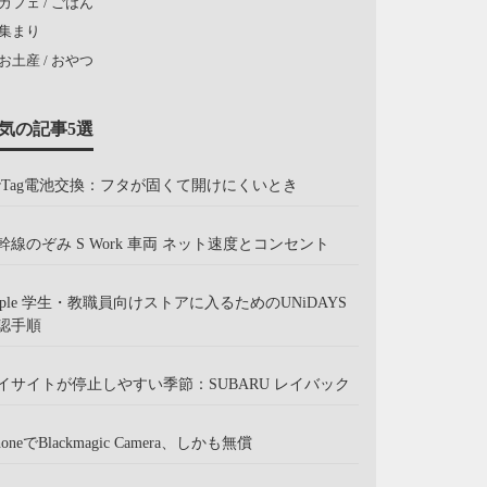
カフェ / ごはん
集まり
お土産 / おやつ
気の記事5選
irTag電池交換：フタが固くて開けにくいとき
幹線のぞみ S Work 車両 ネット速度とコンセント
pple 学生・教職員向けストアに入るためのUNiDAYS
認手順
イサイトが停止しやすい季節：SUBARU レイバック
honeでBlackmagic Camera、しかも無償