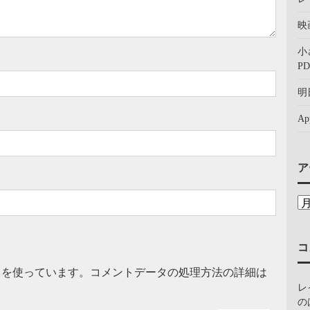
映
小
PD
明
A
ア
コ
t を使っています。
コメントデータの処理方法の詳細は
レ
の