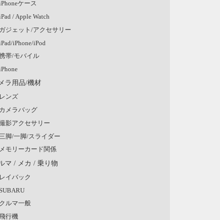
iPhoneケース
iPad / Apple Watch
ガジェット/アクセサリー
iPad/iPhone/iPod
携帯/モバイル
iPhone
メラ用品/機材
レンズ
カメラバッグ
撮影アクセサリー
三脚/一脚/スライダー
メモリーカード関係
ルマ / メカ / 乗り物
レイバック
SUBARU
クルマ一般
飛行機