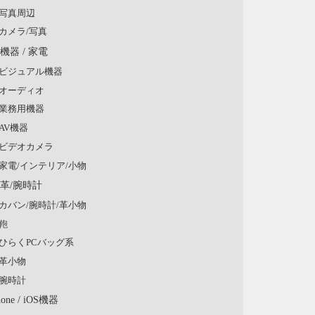
写真周辺
カメラ/写真
V機器 / 家電
ビジュアル機器
オーディオ
業務用機器
AV機器
ビデオカメラ
家電/インテリア/小物
/革/腕時計
カバン/腕時計/革小物
鞄
ひらくPCバッグ系
革小物
腕時計
hone / iOS機器