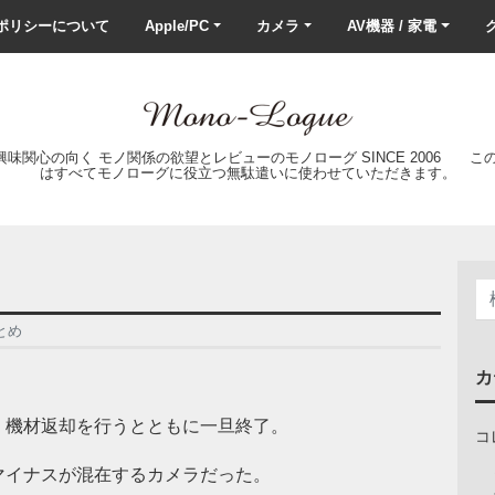
ポリシーについて
Apple/PC
カメラ
AV機器 / 家電
ク
の興味関心の向く モノ関係の欲望とレビューのモノローグ SINCE 2006 
はすべてモノローグに役立つ無駄遣いに使わせていただきます。
まとめ
カ
機材返却を行うとともに一旦終了。
コ
マイナスが混在するカメラだった。