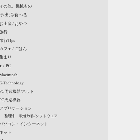
その他、機械もの
行/出張/食べる
お土産 / おやつ
旅行
旅行Tips
カフェ / ごはん
集まり
c / PC
Macintosh
G-Technology
PC周辺機器/ネット
PC周辺機器
アプリケーション
整理中 映像制作/ソフトウエア
パソコン・インターネット
ネット