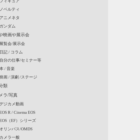
フィギュア
ノベルティ
アニメネタ
ガンダム
や映画や展示会
展覧会/展示会
日記 / コラム
自分の仕事/セミナー等
本 / 音楽
映画 / 演劇 /ステージ
分類
メラ/写真
デジカメ動画
EOS R / Cinema EOS
EOS（EF）シリーズ
オリンパス/OMDS
カメラ一般