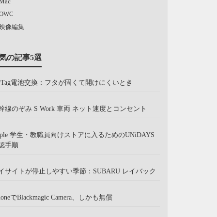
Mac
OWC
映像編集
気の記事5選
irTag電池交換：フタが固くて開けにくいとき
幹線のぞみ S Work 車両 ネット速度とコンセント
pple 学生・教職員向けストアに入るためのUNiDAYS
認手順
イサイトが停止しやすい季節：SUBARU レイバック
honeでBlackmagic Camera、しかも無償