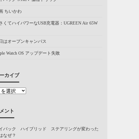
画 ちいかわ
さくてハイパワーなUSB充電器：UGREEN Air 65W
日はオープンキャンパス
pple Watch OS アップデート失敗
ーカイブ
メント
イバック ハイブリッド ステアリングが変わった
はなぜ？