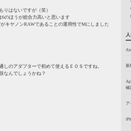
もりはないですが（笑）
くは6のほうが総合力高いと思います
WがキヤノンRAWであることの運用性でMにしました
人
A
新
通しのアダプターで初めて使えるＥＯＳですね。
肢なんでしょうかね？
A
確
ア
iP