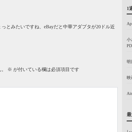
1
A
っとみたいですね、eBayだと中華アダプタが20ドル近
小
PD
明
ん。
※
が付いている欄は必須項目です
映
A
最
レ