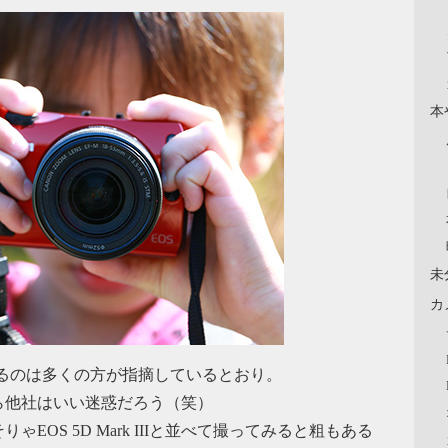
本
未
カ
るのは多くの方が指摘しているとおり。
ら他社はいい迷惑だろう（笑）
OS 5D Mark IIIと並べて撮ってみると粗もある