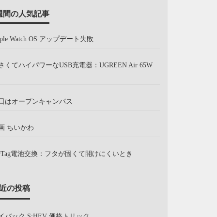
週間の人気記事
pple Watch OS アップデート失敗
さくてハイパワーなUSB充電器：UGREEN Air 65W
日はオープンキャンパス
画 ちいかわ
irTag電池交換：フタが固くて開けにくいとき
近の投稿
イバック S:HEV 価格トリック