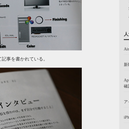
人
A
て記事を書かれている。
新
A
確
ア
iP