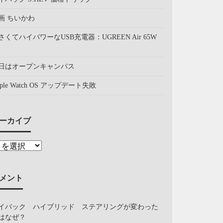
画 ちいかわ
さくてハイパワーなUSB充電器：UGREEN Air 65W
日はオープンキャンパス
pple Watch OS アップデート失敗
ーカイブ
メント
イバック ハイブリッド ステアリングが変わった
はなぜ？