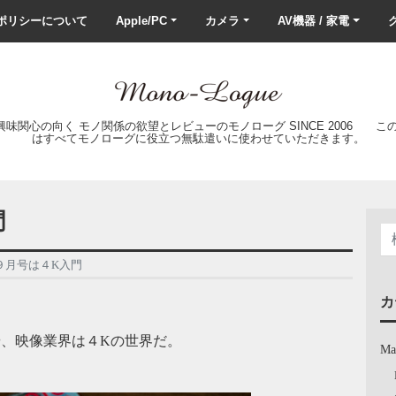
ポリシーについて
Apple/PC
カメラ
AV機器 / 家電
ク
の興味関心の向く モノ関係の欲望とレビューのモノローグ SINCE 2006 
はすべてモノローグに役立つ無駄遣いに使わせていただきます。
門
９月号は４K入門
カ
や、映像業界は４Kの世界だ。
Ma