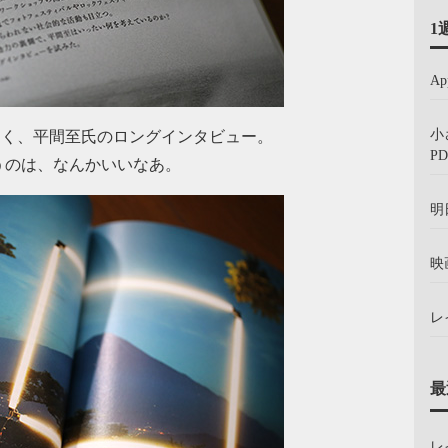
1
A
小
なく、平間至氏のロングインタビュー。
PD
うのは、なんかいいなあ。
明
映
レ
最
レ