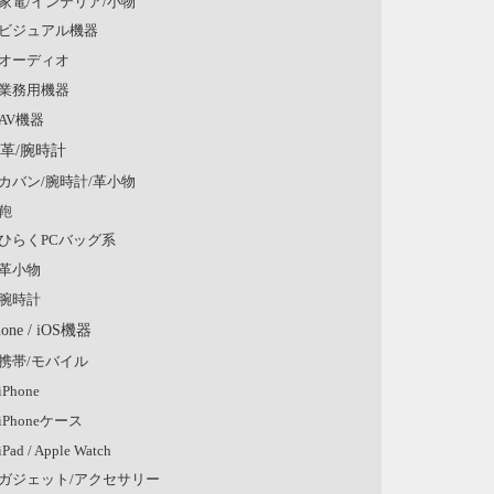
家電/インテリア/小物
ビジュアル機器
オーディオ
業務用機器
AV機器
/革/腕時計
カバン/腕時計/革小物
鞄
ひらくPCバッグ系
革小物
腕時計
hone / iOS機器
携帯/モバイル
iPhone
iPhoneケース
iPad / Apple Watch
ガジェット/アクセサリー