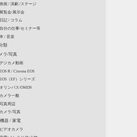
映画 / 演劇 /ステージ
展覧会/展示会
日記 / コラム
自分の仕事/セミナー等
本 / 音楽
分類
メラ/写真
デジカメ動画
EOS R / Cinema EOS
EOS（EF）シリーズ
オリンパス/OMDS
カメラ一般
写真周辺
カメラ/写真
V機器 / 家電
ビデオカメラ