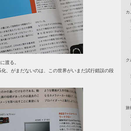
カ
ク
岐に渡る。
系化、がまだないのは、この世界がいまだ試行錯誤の段
旅