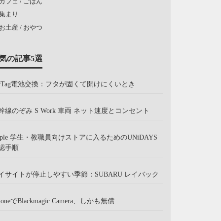
カフェ / ごはん
集まり
お土産 / おやつ
気の記事5選
irTag電池交換：フタが固くて開けにくいとき
幹線のぞみ S Work 車両 ネット速度とコンセント
pple 学生・教職員向けストアに入るためのUNiDAYS
認手順
イサイトが停止しやすい季節：SUBARU レイバック
honeでBlackmagic Camera、しかも無償