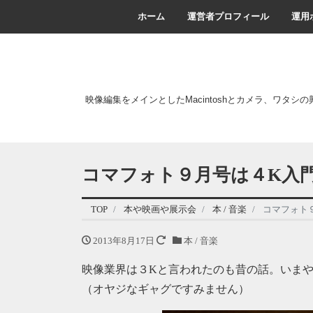
ホーム
運営者プロフィール
運用
映像編集をメインとしたMacintoshとカメラ、ワタシ
コマフォト９月号は４K入
TOP
本や映画や展示会
本 / 音楽
コマフォト
2013年8月17日
本 / 音楽
映像業界は３Kと言われたのも昔の話。いま
（オヤジなギャグですみません）