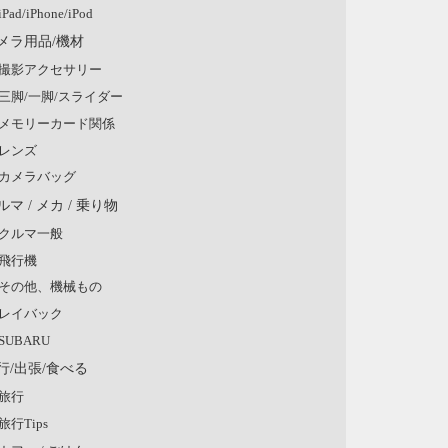
iPad/iPhone/iPod
メラ用品/機材
撮影アクセサリー
三脚/一脚/スライダー
メモリーカード関係
レンズ
カメラバッグ
ルマ / メカ / 乗り物
クルマ一般
飛行機
その他、機械もの
レイバック
SUBARU
行/出張/食べる
旅行
旅行Tips