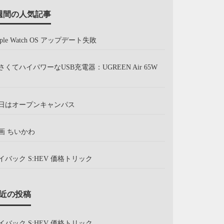
週間の人気記事
pple Watch OS アップデート失敗
さくてハイパワーなUSB充電器：UGREEN Air 65W
日はオープンキャンパス
画 ちいかわ
イバック S:HEV 価格トリック
近の投稿
イバック S:HEV 価格トリック