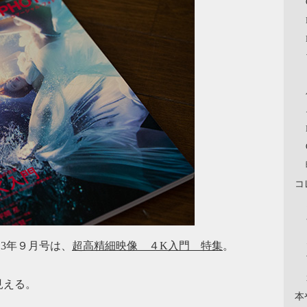
コ
13年９月号は、
超高精細映像 ４K入門 特集
。
見える。
本