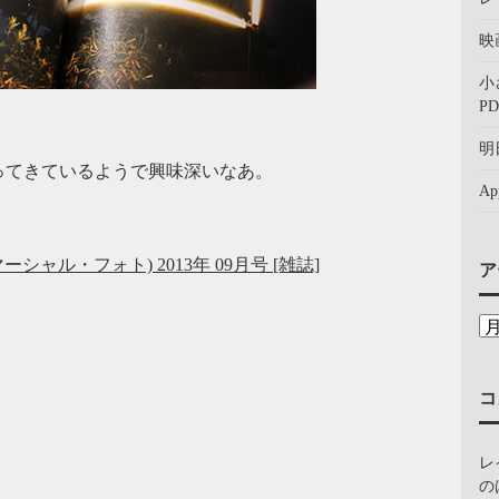
映
小
PD
明
ってきているようで興味深いなあ。
A
コマーシャル・フォト) 2013年 09月号 [雑誌]
ア
コ
レ
の