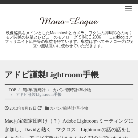
Me
映像編集をメインとしたMacintoshとカメラ、ワタシの興味関心の向く
モノ関係の欲望とレビューのモノローグ SINCE 2006 このblogはア
フィリエイト広告等の収益を得ています。収益はすべてモノローグに役
立つ無駄遣いに使わせていただきます。
アドビ謹製Lightroom手帳
TOP
鞄/革/腕時計
カバン/腕時計/革小物
アドビ謹製Lightroom手帳
2013年8月19日
カバン/腕時計/革小物
Macお宝鑑定団向け（？）
Adobe Lightroom ミーティング
に
参加し、Davidと熱く
マクロス
Lightroomの話の話をし