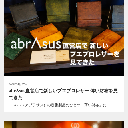
2026年4月27日
abrAsus直営店で新しいプエブロレザー 薄い財布を見
てきた
abrAsus（アブラサス）の定番製品のひとつ「薄い財布」に...