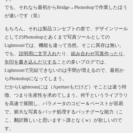
でも、それなら最初からBridge→Photoshopで作業したほう
が速いです（笑）
もちろん、それは製品コンセプトの差で、デザインツール
としてのPhotoshopとあくまで写真ツールとしての
Lightroomでは、機能も違って当然。そこに異存は無い。
でも、
説明用に文字入れ
たり、
組み合わせ写真作ったり
、
矢印を書き込んだりする
ことの多いブログでは、
Lightroomで完結できないのは手間が増えるので、最初か
らPhotoshopになってしまう。
だからLightroomには（Apertureもだけど）そことは違う特
徴、つまり生産性を求めてしまう。何千というライブラリ
を高速で展開し、パラメータのコピー＆ペーストが容易
で、膨大な写真をバッチ処理するバッチグーな能力（こ
こ、翻訳難しいと思います＞誰となくw）が欲しいので
す。