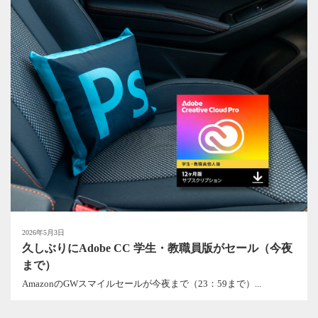
2026年5月3日
久しぶりにAdobe CC 学生・教職員版がセール（今夜
まで）
AmazonのGWスマイルセールが今夜まで（23：59まで）...