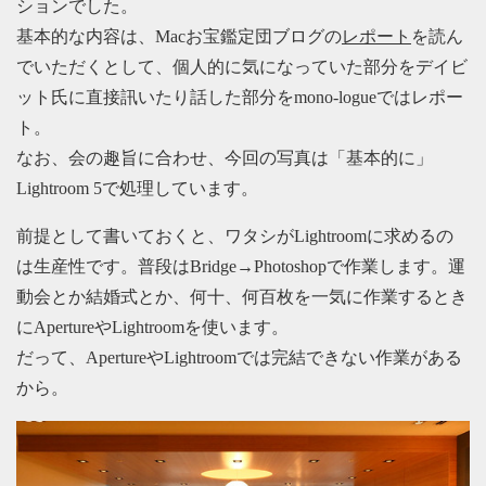
ションでした。
基本的な内容は、Macお宝鑑定団ブログの
レポート
を読ん
でいただくとして、個人的に気になっていた部分をデイビ
ット氏に直接訊いたり話した部分をmono-logueではレポー
ト。
なお、会の趣旨に合わせ、今回の写真は「基本的に」
Lightroom 5で処理しています。
前提として書いておくと、ワタシがLightroomに求めるの
は生産性です。普段はBridge→Photoshopで作業します。運
動会とか結婚式とか、何十、何百枚を一気に作業するとき
にApertureやLightroomを使います。
だって、ApertureやLightroomでは完結できない作業がある
から。