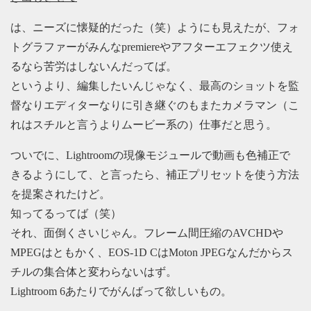
は、ニーズに懐疑的だった（笑）ようにも見えたが、フォ
トグラファーがみんなpremiereやアフターエフェクツ使え
るなら苦労はしないんだってば。
というより、編集したいんじゃなく、最高のショットを監
督なりエディターなりに引き継ぐのもまたカメラマン（こ
れはスチルと言うよりムービー系の）仕事だと思う。
ついでに、Lightroomの現像モジュールで動画も色補正で
きるようにして、と言ったら、補正プリセットを使う方法
を提案されたけど。
知ってるってば（笑）
それ、面倒くさいじゃん。フレーム間圧縮のAVCHDや
MPEGはともかく、EOS-1D CはMoton JPEGなんだからス
チルの集合体と変わらないはず。
Lightroom 6あたりでがんばって欲しいもの。