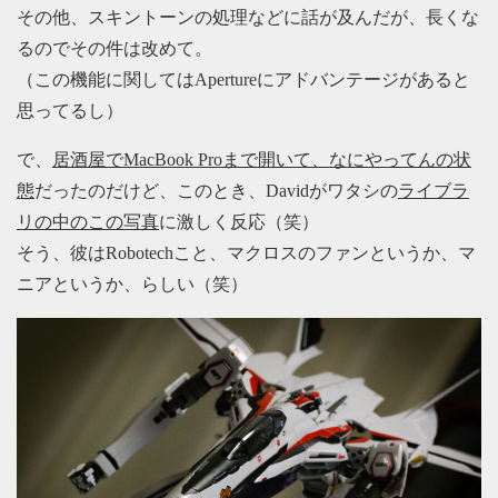
その他、スキントーンの処理などに話が及んだが、長くな
るのでその件は改めて。
（この機能に関してはApertureにアドバンテージがあると
思ってるし）
で、
居酒屋でMacBook Proまで開いて、なにやってんの状
態
だったのだけど、このとき、Davidがワタシの
ライブラ
リの中のこの写真
に激しく反応（笑）
そう、彼はRobotechこと、マクロスのファンというか、マ
ニアというか、らしい（笑）