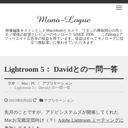
Me
映像編集をメインとしたMacintoshとカメラ、ワタシの興味関心の向く
モノ関係の欲望とレビューのモノローグ SINCE 2006 このblogはア
フィリエイト広告等の収益を得ています。収益はすべてモノローグに役
立つ無駄遣いに使わせていただきます。
Lightroom 5： Davidとの一問一答
TOP
Mac / PC
アプリケーション
Lightroom 5： Davidとの一問一答
2013年8月6日
アプリケーション
先月のことですが、アドビシステムズが開催してくれた
Macお宝鑑定団向け（？）
Adobe Lightroom ミーティングに