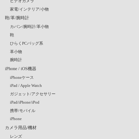
ビデオカメラ
家電/インテリア/小物
鞄/革/腕時計
カバン/腕時計/革小物
鞄
ひらくPCバッグ系
革小物
腕時計
iPhone / iOS機器
iPhoneケース
iPad / Apple Watch
ガジェット/アクセサリー
iPad/iPhone/iPod
携帯/モバイル
iPhone
カメラ用品/機材
レンズ