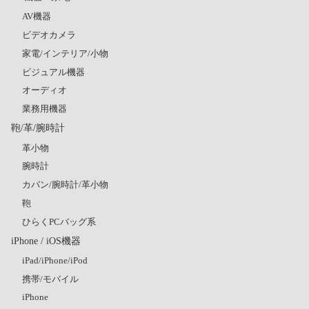
AV機器
ビデオカメラ
家電/インテリア/小物
ビジュアル機器
オーディオ
業務用機器
鞄/革/腕時計
革小物
腕時計
カバン/腕時計/革小物
鞄
ひらくPCバッグ系
iPhone / iOS機器
iPad/iPhone/iPod
携帯/モバイル
iPhone