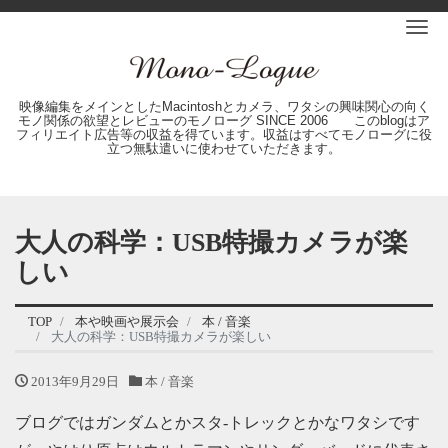
Me
映像編集をメインとしたMacintoshとカメラ、ワタシの興味関心の向く
モノ関係の欲望とレビューのモノローグ SINCE 2006 このblogはア
フィリエイト広告等の収益を得ています。収益はすべてモノローグに役
立つ無駄遣いに使わせていただきます。
大人の科学：USB特撮カメラが楽
しい
TOP
本や映画や展示会
本 / 音楽
大人の科学：USB特撮カメラが楽しい
2013年9月29日
本 / 音楽
ブログではガンダムとかスタ-トレックとかなワタシです