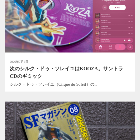
2026年7月9日
次のシルク・ドゥ・ソレイユはKOOZA。サントラ
CDのギミック
シルク・ドゥ・ソレイユ（Cirque du Soleil）の...