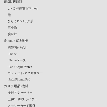
鞄/革/腕時計
カバン/腕時計/革小物
鞄
ひらくPCバッグ系
革小物
腕時計
iPhone / iOS機器
携帯/モバイル
iPhone
iPhoneケース
iPad / Apple Watch
ガジェット/アクセサリー
iPad/iPhone/iPod
カメラ用品/機材
撮影アクセサリー
三脚/一脚/スライダー
メモリーカード関係