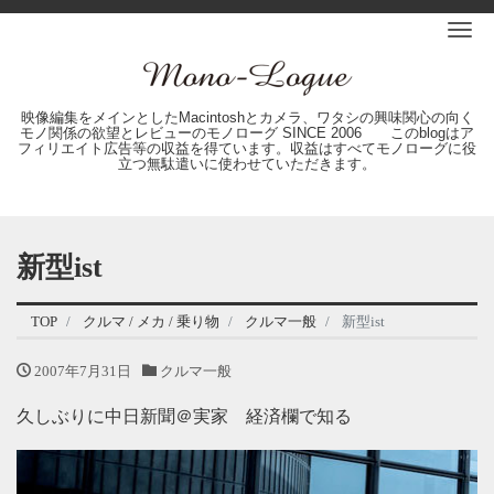
Me
映像編集をメインとしたMacintoshとカメラ、ワタシの興味関心の向く
モノ関係の欲望とレビューのモノローグ SINCE 2006 このblogはア
フィリエイト広告等の収益を得ています。収益はすべてモノローグに役
立つ無駄遣いに使わせていただきます。
新型ist
TOP
クルマ / メカ / 乗り物
クルマ一般
新型ist
2007年7月31日
クルマ一般
久しぶりに中日新聞＠実家 経済欄で知る