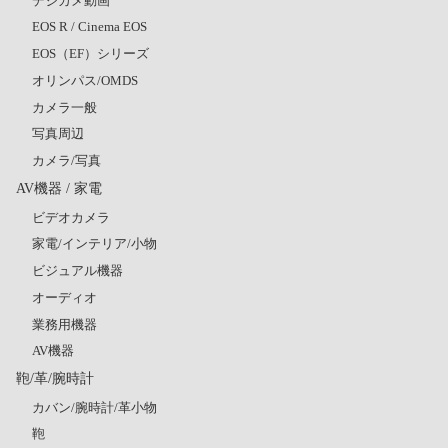
デジカメ動画
EOS R / Cinema EOS
EOS（EF）シリーズ
オリンパス/OMDS
カメラ一般
写真周辺
カメラ/写真
AV機器 / 家電
ビデオカメラ
家電/インテリア/小物
ビジュアル機器
オーディオ
業務用機器
AV機器
鞄/革/腕時計
カバン/腕時計/革小物
鞄