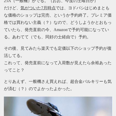
25A（一般機）がでる。（おお、今度の土曜日か）
だけど、
気がついた7月時点
では、ヨドバシはじめまとも
な価格のショップは完売、というか予約終了。プレミア価
格では買わない主義（？）なので、どうしようかとおもっ
ていたら、発売直前の今、Amazonで予約可能になってい
る。あわてて（でも、同好の士経由で）予約。
その後、見てみたら楽天でも定価以下のショップ予約が復
活してる。
これって、発売直前になって入荷数が見えたら余裕あった
ってこと？
とりあえず、一般機さえ買えれば、超合金バルキリーも気
が済む（？）のでよかったよかった。