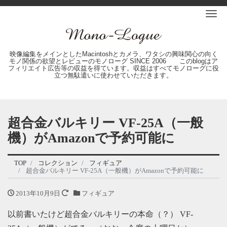
Me
映像編集をメインとしたMacintoshとカメラ、ワタシの興味関心の向く
モノ関係の欲望とレビューのモノローグ SINCE 2006 このblogはア
フィリエイト広告等の収益を得ています。収益はすべてモノローグに役
立つ無駄遣いに使わせていただきます。
超合金バルキリー VF-25A（一般
機）がAmazonで予約可能に
TOP
コレクション
フィギュア
超合金バルキリー VF-25A（一般機）がAmazonで予約可能に
2013年10月9日
フィギュア
以前書いたけど超合金バルキリーの本命（？） VF-