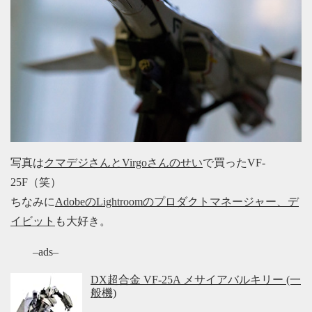
写真は
クマデジさんとVirgoさんのせい
で買ったVF-
25F（笑）
ちなみに
AdobeのLightroomのプロダクトマネージャー、デ
イビット
も大好き。
–ads–
DX超合金 VF-25A メサイアバルキリー (一
般機)